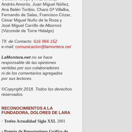
Andrés Amorós, Juan Miguel Núñez,
Ana Belén Toribio, Charo Gª Villalba,
Fernando de Salas, Francisco Cózar,
César Miguel Nuño de la Rosa y
José Miguel Carrillo de Albornoz
(Vizconde de Torre Hidalgo)
Tlf. de Contacto:
616 966 152
e-mail:
comunicacion@lamontera.net
LaMontera.net
no se hace
responsable de las opiniones
vertidas por sus colaboradores
ni de los comentarios agregados
por sus lectores.
©Copyright 2018. Todos los derechos
reservados.
RECONOCIMIENTOS A LA
FUNDADORA, DOLORES DE LARA
· Trofeo Actualidad Siglo XXI.
2001
·
Premio de Reporterismo Gráfico de