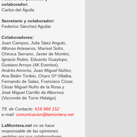
colaborador:
Carlos del Águila
Secretario y colaborador:
Federico Sánchez Aguilar
Colaboradores:
Juan Campos, Julia Sáez Angulo,
Alfonso Arteseros, Marisol Solín,
Chiruca Serrano, Javier de Montini,
Ignacio Rubio, Eduardo Guaylupo,
Gustavo Arroyo (4K Eventos),
Andrés Amorós, Juan Miguel Núñez,
Ana Belén Toribio, Charo Gª Villalba,
Fernando de Salas, Francisco Cózar,
César Miguel Nuño de la Rosa y
José Miguel Carrillo de Albornoz
(Vizconde de Torre Hidalgo)
Tlf. de Contacto:
616 966 152
e-mail:
comunicacion@lamontera.net
LaMontera.net
no se hace
responsable de las opiniones
vertidas por sus colaboradores