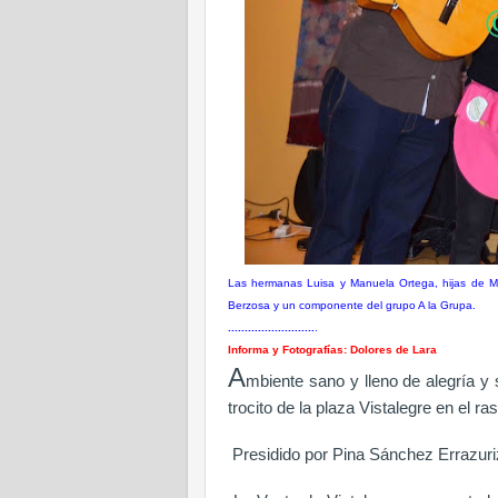
Las hermanas Luisa y Manuela Ortega, hijas de M
Berzosa y un componente del grupo A la Grupa.
..........................
.
Informa y Fotografías: Dolores de Lara
A
mbiente sano y lleno de alegría y 
trocito de la plaza Vistalegre en el r
Presidido por
Pina Sánchez Errazuri