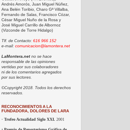
Andrés Amorós, Juan Miguel Núñez,
Ana Belén Toribio, Charo Gª Villalba,
Fernando de Salas, Francisco Cózar,
César Miguel Nuño de la Rosa y
José Miguel Carrillo de Albornoz
(Vizconde de Torre Hidalgo)
Tlf. de Contacto:
616 966 152
e-mail:
comunicacion@lamontera.net
LaMontera.net
no se hace
responsable de las opiniones
vertidas por sus colaboradores
ni de los comentarios agregados
por sus lectores.
©Copyright 2018. Todos los derechos
reservados.
RECONOCIMIENTOS A LA
FUNDADORA, DOLORES DE LARA
· Trofeo Actualidad Siglo XXI.
2001
·
Premio de Reporterismo Gráfico de