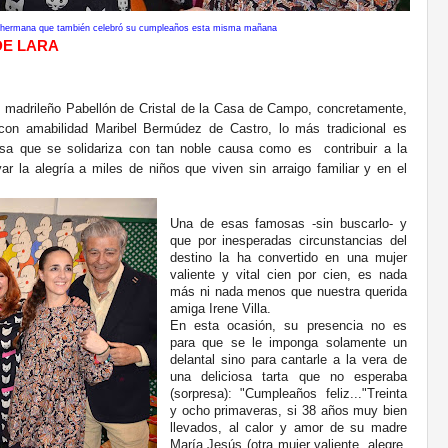
 y hermana que también celebró su cumpleaños esta misma mañana
DE LARA
el madrileño Pabellón de Cristal de la Casa de Campo, concretamente,
 con amabilidad Maribel Bermúdez de Castro, lo más tradicional es
sa que se solidariza con tan noble causa como es contribuir a la
ar la alegría a miles de niños que viven sin arraigo familiar y en el
Una de esas famosas -sin buscarlo- y
que por inesperadas circunstancias del
destino la ha convertido en una mujer
valiente y vital cien por cien, es nada
más ni nada menos que nuestra querida
amiga Irene Villa.
En esta ocasión, su presencia no es
para que se le imponga solamente un
delantal sino para cantarle a la vera de
una deliciosa tarta que no esperaba
(sorpresa): "Cumpleaños feliz..."
Treinta
y ocho primaveras, si 38 años muy bien
llevados, al calor y amor de su madre
María Jesús (otra mujer valiente, alegre,