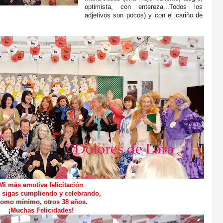
optimista, con entereza...Todos los
adjetivos son pocos) y con el cariño de
Mi más emotiva felicitación
 sigas cumpliendo y celebrando,
omo mínimo, otros 38 años.
¡Muchas Felicidades!