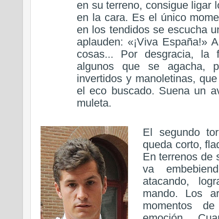
en su terreno, consigue ligar 
en la cara. Es el único mome
en los tendidos se escucha 
aplauden: «¡Viva España!» A
cosas... Por desgracia, la
algunos que se agacha, pr
invertidos y manoletinas, que
el eco buscado. Suena un av
muleta.
El segundo to
queda corto, fl
En terrenos de s
va embebiend
atacando, log
mando. Los ar
momentos de 
emoción. Cua