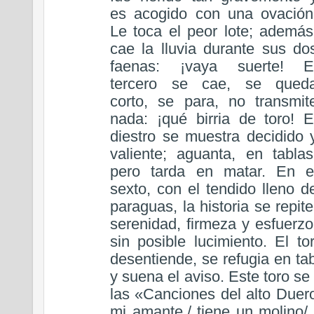
es acogido con una ovación
Le toca el peor lote; además
cae la lluvia durante sus do
faenas: ¡vaya suerte! E
tercero se cae, se qued
corto, se para, no transmit
nada: ¡qué birria de toro! E
diestro se muestra decidido 
valiente; aguanta, en tablas
pero tarda en matar. En e
sexto, con el tendido lleno d
paraguas, la historia se repite
serenidad, firmeza y esfuerzo
sin posible lucimiento. El t
desentiende, se refugia en ta
y suena el aviso. Este toro s
las «Canciones del alto Due
mi amante,/ tiene un molino/ 