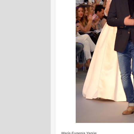
María Eugenia Yagüe