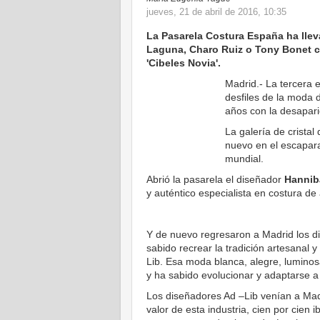
jueves, 21 de abril de 2016, 10:35
La Pasarela Costura España ha lle
Laguna, Charo Ruiz o Tony Bonet 
'Cibeles Novia'.
Madrid.- La tercera 
desfiles de la moda 
años con la desapari
La galería de cristal
nuevo en el escaparat
mundial.
Abrió la pasarela el diseñador
Hannib
y auténtico especialista en costura de a
Y de nuevo regresaron a Madrid los d
sabido recrear la tradición artesanal y
Lib. Esa moda blanca, alegre, luminosa
y ha sabido evolucionar y adaptarse a 
Los diseñadores Ad –Lib venían a Madr
valor de esta industria, cien por cien 