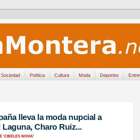
Sociedad
Política
Cultura
Moda
Deportes
Entre
aña lleva la moda nupcial a
 Laguna, Charo Ruiz...
 'CIBELES NOVIA'