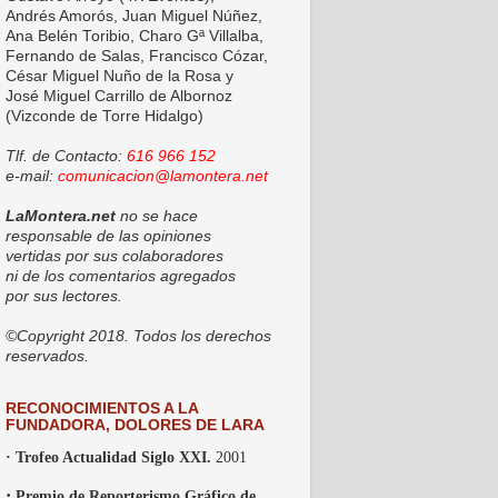
Andrés Amorós, Juan Miguel Núñez,
Ana Belén Toribio, Charo Gª Villalba,
Fernando de Salas, Francisco Cózar,
César Miguel Nuño de la Rosa y
José Miguel Carrillo de Albornoz
(Vizconde de Torre Hidalgo)
Tlf. de Contacto:
616 966 152
e-mail:
comunicacion@lamontera.net
LaMontera.net
no se hace
responsable de las opiniones
vertidas por sus colaboradores
ni de los comentarios agregados
por sus lectores.
©Copyright 2018. Todos los derechos
reservados.
RECONOCIMIENTOS A LA
FUNDADORA, DOLORES DE LARA
· Trofeo Actualidad Siglo XXI.
2001
·
Premio de Reporterismo Gráfico de