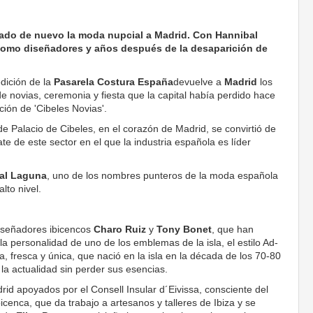
vado de nuevo la moda nupcial a Madrid. Con Hannibal
como diseñadores y años después de la desaparición de
edición de la
Pasarela Costura España
devuelve a
Madrid
los
de novias, ceremonia y fiesta que la capital había perdido hace
ción de 'Cibeles Novias'.
 de Palacio de Cibeles, en el corazón de Madrid, se convirtió de
e de este sector en el que la industria española es líder
al Laguna
, uno de los nombres punteros de la moda española
lto nivel.
iseñadores ibicencos
Charo Ruiz
y
Tony Bonet
, que han
 la personalidad de uno de los emblemas de la isla, el estilo Ad-
, fresca y única, que nació en la isla en la década de los 70-80
la actualidad sin perder sus esencias.
id apoyados por el Consell Insular d´Eivissa, consciente del
ibicenca, que da trabajo a artesanos y talleres de Ibiza y se