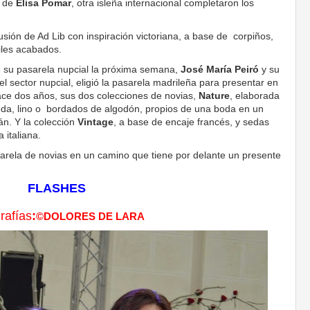
 de
Elisa Pomar
, otra isleña internacional completaron los
sión de Ad Lib con inspiración victoriana, a base de corpiños,
iles acabados.
ie su pasarela nupcial la próxima semana,
José María Peiró
y su
l sector nupcial, eligió la pasarela madrileña para presentar en
hace dos años, sus dos colecciones de novias,
Nature
, elaborada
seda, lino o bordados de algodón, propios de una boda en un
n. Y la colección
Vintage
, a base de encaje francés, y sedas
 italiana.
arela de novias en un camino que tiene por delante un presente
FLASHES
rafías
:
©DOLORES DE LARA