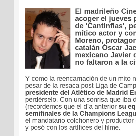
El madrileño Cine
acoger el jueves p
de 'Cantinflas', pe
mítico actor y co
Moreno, protagoni
catalán Óscar Jaen
mexicano Javier d
no faltaron a la ci
Y como la reencarnación de un mito no
pesar de la resaca post Liga de Campe
presidente del Atlético de Madrid
E
perdérselo. Con una sonrisa que iba de
(recordemos que el día anterior 
su eq
semifinales de la Champions Leag
el mandatario colchonero y productor d
y posó con los artífices del filme.