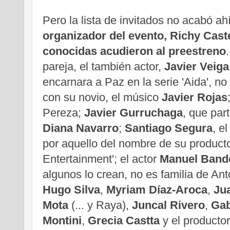
Pero la lista de invitados no acabó ah
organizador del evento, Richy Caste
conocidas acudieron al preestreno
pareja, el también actor,
Javier Veiga
encarnara a Paz en la serie 'Aida', n
con su novio, el músico
Javier Rojas
Pereza;
Javier Gurruchaga
, que part
Diana Navarro
;
Santiago Segura
, e
por aquello del nombre de su product
Entertainment'; el actor
Manuel Band
algunos lo crean, no es familia de An
Hugo Silva
,
Myriam Díaz-Aroca
,
Ju
Mota
(... y Raya),
Juncal Rivero
,
Gab
Montini
,
Grecia Castta
y el producto