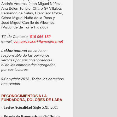
Andrés Amorós, Juan Miguel Núñez,
Ana Belén Toribio, Charo Gª Villalba,
Fernando de Salas, Francisco Cózar,
César Miguel Nuño de la Rosa y
José Miguel Carrillo de Albornoz
(Vizconde de Torre Hidalgo)
Tlf. de Contacto:
616 966 152
e-mail:
comunicacion@lamontera.net
LaMontera.net
no se hace
responsable de las opiniones
vertidas por sus colaboradores
ni de los comentarios agregados
por sus lectores.
©Copyright 2018. Todos los derechos
reservados.
RECONOCIMIENTOS A LA
FUNDADORA, DOLORES DE LARA
· Trofeo Actualidad Siglo XXI.
2001
·
Premio de Reporterismo Gráfico de