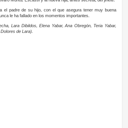
varo Muñoz Escassi y la nueva hija, antes secreta, del jinete.
a el padre de su hijo, con el que asegura tener muy buena
 nunca le ha fallado en los momentos importantes.
echa, Lara Dibildos, Elena Yabar, Ana Obregón, Teria Yabar,
 Dolores de Lara).