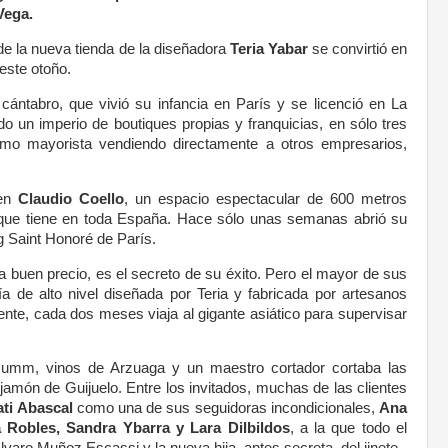
Vega.
de la nueva tienda de la diseñadora
Teria Yabar
se convirtió en
este otoño.
cántabro, que vivió su infancia en París y se licenció en La
o un imperio de boutiques propias y franquicias, en sólo tres
mo mayorista vendiendo directamente a otros empresarios,
 en
Claudio Coello
, un espacio espectacular de 600 metros
que tiene en toda España. Hace sólo unas semanas abrió su
g Saint Honoré de París.
a buen precio, es el secreto de su éxito. Pero el mayor de sus
ría de alto nivel diseñada por Teria y fabricada por artesanos
nte, cada dos meses viaja al gigante asiático para supervisar
Mumm, vinos de Arzuaga y un maestro cortador cortaba las
jamón de Guijuelo. Entre los invitados, muchas de las clientes
ati Abascal
como una de sus seguidoras incondicionales,
Ana
Robles, Sandra Ybarra y Lara Dilbildos
, a la que todo el