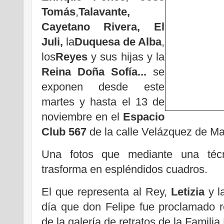
Tomás
,
Talavante,
Cayetano Rivera, El
Juli,
la
Duquesa de Alba
,
los
Reyes
y sus hijas y la
Reina Doña Sofía...
se
exponen desde este
martes y hasta el 13 de
noviembre en el
Espacio
Club 567
de la calle Velázquez de Ma
Una fotos que mediante una técni
trasforma en espléndidos cuadros.
El que representa al Rey,
Letizia
y l
día que don Felipe fue proclamado 
de la galería de retratos de la Familia