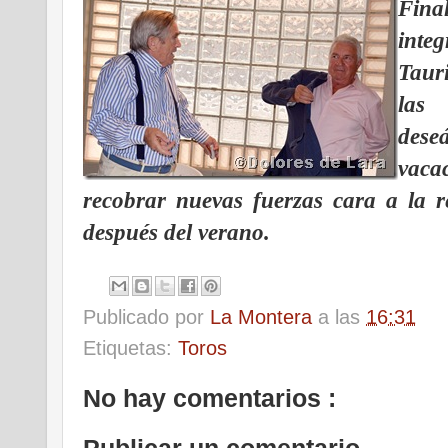
Final
integ
Taur
las
des
vac
recobrar nuevas fuerzas cara a la r
después del verano.
Publicado por
La Montera
a las
16:31
Etiquetas:
Toros
No hay comentarios :
Publicar un comentario