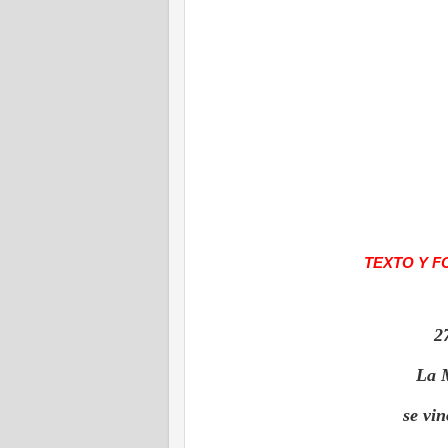
TEXTO Y F
2
La 
se vin