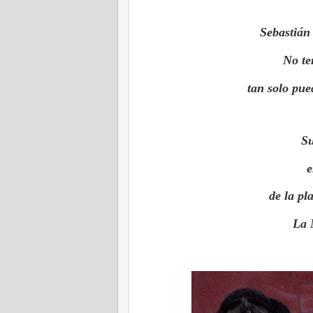
Sebastián 
No te
tan solo pue
S
e
de la pl
La 