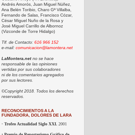
Andrés Amorós, Juan Miguel Núñez,
Ana Belén Toribio, Charo Gª Villalba,
Fernando de Salas, Francisco Cózar,
César Miguel Nuño de la Rosa y
José Miguel Carrillo de Albornoz
(Vizconde de Torre Hidalgo)
Tlf. de Contacto:
616 966 152
e-mail:
comunicacion@lamontera.net
LaMontera.net
no se hace
responsable de las opiniones
vertidas por sus colaboradores
ni de los comentarios agregados
por sus lectores.
©Copyright 2018. Todos los derechos
reservados.
RECONOCIMIENTOS A LA
FUNDADORA, DOLORES DE LARA
· Trofeo Actualidad Siglo XXI.
2001
·
Premio de Reporterismo Gráfico de