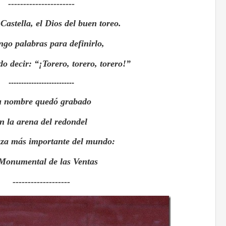
----------------------
Castella, el Dios del buen toreo.
ngo palabras para definirlo,
do decir: “¡Torero, torero, torero!”
--------------------------
u nombre quedó grabado
n la arena del redondel
aza más importante del mundo:
Monumental de las Ventas
-------------------