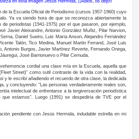
steza en esta imagen Jesús Hermida, ¡¡Adiós, os dejo!!
n de la Escuela Oficial de Periodismo (cursos 1957-1960) cuyo
lo. Ya va siendo hora de que se reconozca abiertamente la
n de periodistas (1941-1975) por el que pasaron, por ejemplo,
é Javier Aleixandre, Antonio González Muñiz, Pilar Narvion,
a Serna, Daniel Sueiro, Luis María Anson, Alejandro Fernández
icente Talón, Tico Medina, Manuel Martin Ferrand, José Luis
no, Antonio Burgos, Javier Martínez Reverte, Fernando Onega,
áuregui, José Barrionuevo o Pilar Cernuda.
 vehemencia cordial una clase mía en la Escuela, aquella que
Fleet Street)" como sutil contraste de la vida con la realidad,
í y le escribí añadiendo el recuerdo de otra clase, la dedicada
ega, y concluyendo: "Las personas verdaderamente reales son,
entía intelectual de enfrentarse a la tergiversación periodística
en que estamos". Luego (1991) se despediría de TVE por el
ión pendiente con Jesús Hermida, indudable estrella en mi