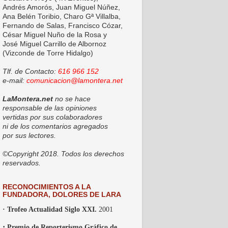
Andrés Amorós, Juan Miguel Núñez,
Ana Belén Toribio, Charo Gª Villalba,
Fernando de Salas, Francisco Cózar,
César Miguel Nuño de la Rosa y
José Miguel Carrillo de Albornoz
(Vizconde de Torre Hidalgo)
Tlf. de Contacto:
616 966 152
e-mail:
comunicacion@lamontera.net
LaMontera.net
no se hace
responsable de las opiniones
vertidas por sus colaboradores
ni de los comentarios agregados
por sus lectores.
©Copyright 2018. Todos los derechos
reservados.
RECONOCIMIENTOS A LA
FUNDADORA, DOLORES DE LARA
· Trofeo Actualidad Siglo XXI.
2001
·
Premio de Reporterismo Gráfico de