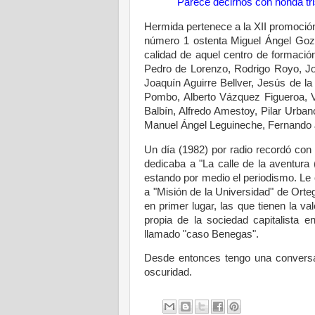
Parece decirnos con honda tri
Hermida pertenece a la XII promoció
número 1 ostenta Miguel Ángel Goza
calidad de aquel centro de formació
Pedro de Lorenzo, Rodrigo Royo, Jos
Joaquín Aguirre Bellver, Jesús de l
Pombo, Alberto Vázquez Figueroa, V
Balbín, Alfredo Amestoy, Pilar Urba
Manuel Ángel Leguineche, Fernando J
Un día (1982) por radio recordó con
dedicaba a "La calle de la aventura (
estando por medio el periodismo. Le o
a "Misión de la Universidad" de Ort
en primer lugar, las que tienen la val
propia de la sociedad capitalista 
llamado "caso Benegas".
Desde entonces tengo una conversac
oscuridad.