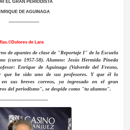
OR EL GRAN PERIODISTA
ENRIQUE DE AGUINAGA
---------------------
fías.©Dolores de Lara
no de apuntes de clase de "Reportaje I" de la Escuela
ismo (curso 1957-58). Alumno: Jesús Hermida Pineda
rofesor: Enrique de Aguinaga (Valverde del Fresno,
r que he sido uno de sus profesores. Y que él lo
 en sus breves correos, ya ingresado en el gran
tros del periodismo", se despide como "tu alumno".
---------------------------------