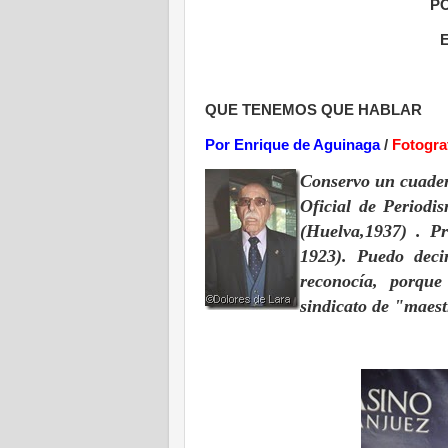
P
QUE TENEMOS QUE HABLAR
Por Enrique de Aguinaga
/
Fotogra
Conservo un cuader
Oficial de Period
(Huelva,1937) . P
1923). Puedo deci
reconocía, porque
sindicato de "maes