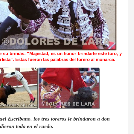
su brindis: “Majestad, es un honor brindarle este toro, y
lista”. Estas fueron las palabras del torero al monarca.
el Escribano, los tres toreros le brindaron a don
dieron todo en el ruedo.