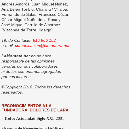
Andrés Amorós, Juan Miguel Núñez,
Ana Belén Toribio, Charo Gª Villalba,
Fernando de Salas, Francisco Cózar,
César Miguel Nuño de la Rosa y
José Miguel Carrillo de Albornoz
(Vizconde de Torre Hidalgo)
Tlf. de Contacto:
616 966 152
e-mail:
comunicacion@lamontera.net
LaMontera.net
no se hace
responsable de las opiniones
vertidas por sus colaboradores
ni de los comentarios agregados
por sus lectores.
©Copyright 2018. Todos los derechos
reservados.
RECONOCIMIENTOS A LA
FUNDADORA, DOLORES DE LARA
· Trofeo Actualidad Siglo XXI.
2001
·
Premio de Reporterismo Gráfico de