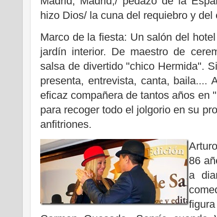
Madrid, Madrid,/ pedazo de la Espa
hizo Dios/ la cuna del requiebro y del 
Marco de la fiesta: Un salón del hotel
jardín interior. De maestro de cer
salsa de divertido "chico Hermida". 
presenta, entrevista, canta, baila....
eficaz compañera de tantos años en "Ca
para recoger todo el jolgorio en su pr
anfitriones.
Artur
86 añ
a dia
comed
figu