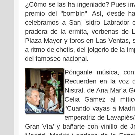
¿Cómo se las ha ingeniado? Pues inv
premio del "bombín". Así, desde ha
celebramos a San Isidro Labrador c
pradera de la ermita, verbenas de La
Plaza Mayor y toros en Las Ventas, 
a ritmo de chotis, del jolgorio de la 
del famoseo nacional.
Pónganle música, con
Recuerden en la voz d
Nistral, de Ana María 
Celia Gámez al mític
"Cuando vayas a Madrid
emperatriz de Lavapiés/
Gran Vía/ y bañarte con vinillo de Jer