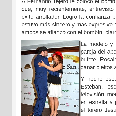
A Fernando Tejero le colocó el bom
que, muy recientemente, entrevistó 
éxito arrollador. Logró la confianza
estuvo más sincero y más expresivo q
ambos se afianzó con el bombín, claro
La modelo y a
pareja del ab
bufete Rosal
ganar pleitos 
Y noche espe
Esteban, es
televisión, me
en estrella a
el torero Jes