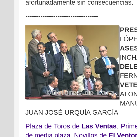
afortunadamente sin consecuencias.
----------------------------------
PRE
LÓPE
ASE
INCHA
DEL
FERN
VETE
ALON
MANU
JUAN JOSÉ URQUÍA GARCÍA
Plaza de Toros de
Las Ventas
. Prim
de media plaza. Novillos de
El Ventor