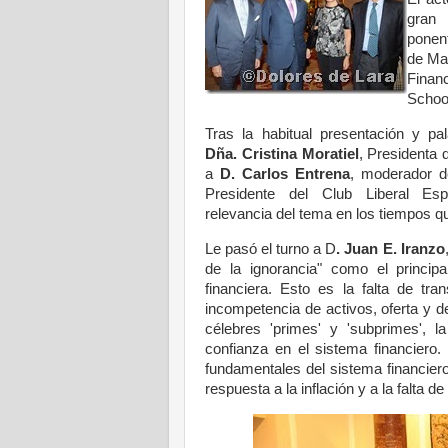
gran 
ponen
de Ma
Finan
Schoo
Tras la habitual presentación y pa
Dña. Cristina Moratiel
, Presidenta 
a
D. Carlos Entrena
, moderador 
Presidente del Club Liberal Esp
relevancia del tema en los tiempos q
Le pasó el turno a D
. Juan E. Iranzo
de la ignorancia" como el principa
financiera. Esto es la falta de tra
incompetencia de activos, oferta y de
célebres 'primes' y 'subprimes', l
confianza en el sistema financiero.
fundamentales del sistema financiero 
respuesta a la inflación y a la falta de