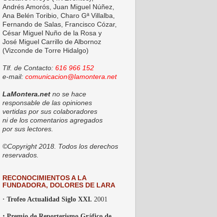
Andrés Amorós, Juan Miguel Núñez,
Ana Belén Toribio, Charo Gª Villalba,
Fernando de Salas, Francisco Cózar,
César Miguel Nuño de la Rosa y
José Miguel Carrillo de Albornoz
(Vizconde de Torre Hidalgo)
Tlf. de Contacto:
616 966 152
e-mail:
comunicacion@lamontera.net
LaMontera.net
no se hace
responsable de las opiniones
vertidas por sus colaboradores
ni de los comentarios agregados
por sus lectores.
©Copyright 2018. Todos los derechos
reservados.
RECONOCIMIENTOS A LA
FUNDADORA, DOLORES DE LARA
· Trofeo Actualidad Siglo XXI.
2001
·
Premio de Reporterismo Gráfico de