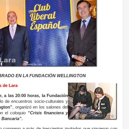
BRADO EN LA FUNDACIÓN WELLINGTON
s de Lara
, a las 20:00 horas, la Fundación
lo de encuentros socio-culturales y
ngton”
, organizó en los salones del
ón el coloquio
“Crisis financiera y
 Bancaria”.
to congrego a más de trescientos invitados que siguieron con