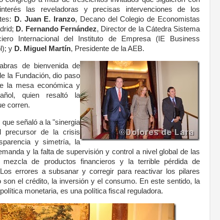
interés las reveladoras y precisas intervenciones de los
tes:
D. Juan E. Iranzo
, Decano del Colegio de Economistas
drid;
D. Fernando Fernández
, Director de la Cátedra Sistema
ciero Internacional del Instituto de Empresa (IE Business
l); y
D. Miguel Martín
, Presidente de la AEB.
labras de bienvenida de
de la Fundación, dio paso
de la mesa económica y
añol, quien resaltó la
ue corren.
, que señaló a la "sinergia
l precursor de la crisis
nsparencia y simetría, la
manda y la falta de supervisión y control a nivel global de las
a mezcla de productos financieros y la terrible pérdida de
 Los errores a subsanar y corregir para reactivar los pilares
son el crédito, la inversión y el consumo. En este sentido, la
 política monetaria, es una política fiscal reguladora.