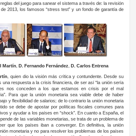
as reglas del juego para sanear el sistema a través de: la revisión
s de 2013, los famosos “stress test” y un fondo de garantía de
l Martín
,
D. Fernando Fernández
,
D. Carlos Entrena
rtín
, quien dio la visión más crítica y contundente. Desde su
 una respuesta a la crisis financiera, de ser así “la unión sería
es nos conceden a los que estamos en crisis por el mal
ia”. Para que la unión monetaria sea viable debe de haber
ajo y flexibilidad de salarios; de lo contrario la unión monetaria
entido se debe de apostar por políticas fiscales comunes para
tivos y ayudar a los países en “shock”. En cuanto a España, el
depende de las variables monetarias, se trata de un problema de
er que los países iban a converger. En definitiva, la unión
unión monetaria y no para resolver los problemas de los países