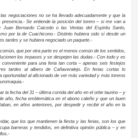
e las negociaciones no se ha llevado adecuadamente y que la
 presencia.- Se entiende la posición del torero – si me van a
e Juan Bernardo Caicedo o las Ventas del Espíritu Santo,
o por la de Cuachicono.- Distinto hubiera sido si desde un
tres tardes y se hubiera negociado un paquete.-
común, que por otra parte es el menos común de los sentidos,
lucionen los impases y se despejen las dudas.- Con todo y es
conveniente para una feria tan corta – apenas seis festejos
es tardes al albero de Cañaveralejo. En ferias cortas lo
la oportunidad al aficionado de ver más variedad y más toreros
auromaquia.-
r la fecha del 31 – última corrida del año en el orbe taurino – y
ro de año, fecha emblemática en el abono caleño y que un buen
ban, en años anteriores, por despedir y recibir el año en la
ar, que los que mantienen la fiesta y las ferias, son los que
upa barreras y tendidos, en definitiva opinión pública – y en
los.-