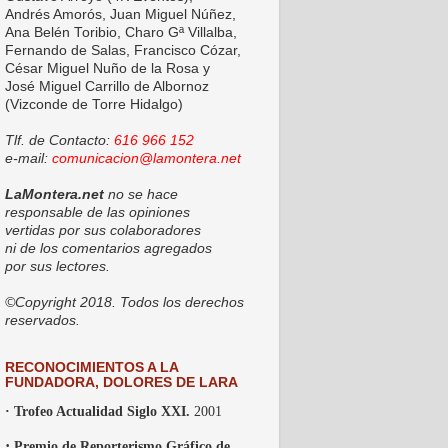
Andrés Amorós, Juan Miguel Núñez,
Ana Belén Toribio, Charo Gª Villalba,
Fernando de Salas, Francisco Cózar,
César Miguel Nuño de la Rosa y
José Miguel Carrillo de Albornoz
(Vizconde de Torre Hidalgo)
Tlf. de Contacto:
616 966 152
e-mail:
comunicacion@lamontera.net
LaMontera.net
no se hace
responsable de las opiniones
vertidas por sus colaboradores
ni de los comentarios agregados
por sus lectores.
©Copyright 2018. Todos los derechos
reservados.
RECONOCIMIENTOS A LA
FUNDADORA, DOLORES DE LARA
· Trofeo Actualidad Siglo XXI.
2001
·
Premio de Reporterismo Gráfico de