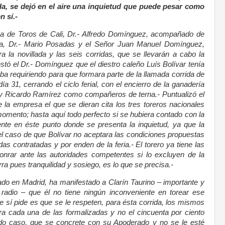
da, se dejó en el aire una inquietud que puede pesar como
n sí.-
za de Toros de Cali, Dr.- Alfredo Domínguez, acompañado de
va, Dr.- Mario Posadas y el Señor Juan Manuel Domínguez,
a la novillada y las seis corridas, que se llevarán a cabo la
tó el Dr.- Domínguez que el diestro caleño Luís Bolívar tenía
ba requiriendo para que formara parte de la llamada corrida de
ía 31, cerrando el ciclo ferial, con el encierro de la ganadería
 Ricardo Ramírez como compañeros de terna.- Puntualizó el
 la empresa el que se dieran cita los tres toreros nacionales
omento; hasta aquí todo perfecto si se hubiera contado con la
nte en éste punto donde se presenta la inquietud, ya que la
l caso de que Bolívar no aceptara las condiciones propuestas
das contratadas y por enden de la feria.- El torero ya tiene las
nrar ante las autoridades competentes si lo excluyen de la
a pues tranquilidad y sosiego, es lo que se precisa.-
cado en Madrid, ha manifestado a Clarín Taurino – importante y
 radio – que él no tiene ningún inconveniente en torear ese
ue sí pide es que se le respeten, para ésta corrida, los mismos
ara cada una de las formalizadas y no el cincuenta por ciento
do caso, que se concrete con su Apoderado y no se le esté