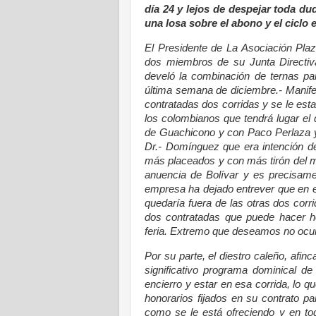
día 24 y lejos de despejar toda du
una losa sobre el abono y el ciclo e
El Presidente de La Asociación Pla
dos miembros de su Junta Directi
develó la combinación de ternas par
última semana de diciembre.- Manifes
contratadas dos corridas y se le esta
los colombianos que tendrá lugar el d
de Guachicono y con Paco Perlaza y
Dr.- Domínguez que era intención de
más placeados y con más tirón del m
anuencia de Bolívar y es precisame
empresa ha dejado entrever que en e
quedaría fuera de las otras dos corri
dos contratadas que puede hacer ho
feria. Extremo que deseamos no ocurr
Por su parte, el diestro caleño, afin
significativo programa dominical de
encierro y estar en esa corrida, lo q
honorarios fijados en su contrato p
como se le está ofreciendo y en to