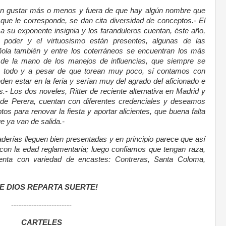
en gustar más o menos y fuera de que hay algún nombre que
 que le corresponde, se dan cita diversidad de conceptos.- El
 a su exponente insignia y los faranduleros cuentan, éste año,
el poder y el virtuosismo están presentes, algunas de las
ola también y entre los coterráneos se encuentran los más
de la mano de los manejos de influencias, que siempre se
on todo y a pesar de que torean muy poco, sí contamos con
en estar en la feria y serían muy del agrado del aficionado e
s.- Los dos noveles, Ritter de reciente alternativa en Madrid y
 de Perera, cuentan con diferentes credenciales y deseamos
s para renovar la fiesta y aportar alicientes, que buena falta
ue ya van de salida.-
erías lleguen bien presentadas y en principio parece que así
 con la edad reglamentaria; luego confiamos que tengan raza,
enta con variedad de encastes: Contreras, Santa Coloma,
E DIOS REPARTA SUERTE!
------------------------
CARTELES