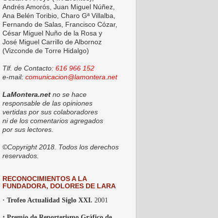
Andrés Amorós, Juan Miguel Núñez,
Ana Belén Toribio, Charo Gª Villalba,
Fernando de Salas, Francisco Cózar,
César Miguel Nuño de la Rosa y
José Miguel Carrillo de Albornoz
(Vizconde de Torre Hidalgo)
Tlf. de Contacto:
616 966 152
e-mail:
comunicacion@lamontera.net
LaMontera.net
no se hace
responsable de las opiniones
vertidas por sus colaboradores
ni de los comentarios agregados
por sus lectores.
©Copyright 2018. Todos los derechos
reservados.
RECONOCIMIENTOS A LA
FUNDADORA, DOLORES DE LARA
· Trofeo Actualidad Siglo XXI.
2001
·
Premio de Reporterismo Gráfico de