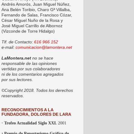
Andrés Amorós, Juan Miguel Núñez,
Ana Belén Toribio, Charo Gª Villalba,
Fernando de Salas, Francisco Cózar,
César Miguel Nuño de la Rosa y
José Miguel Carrillo de Albornoz
(Vizconde de Torre Hidalgo)
Tlf. de Contacto:
616 966 152
e-mail:
comunicacion@lamontera.net
LaMontera.net
no se hace
responsable de las opiniones
vertidas por sus colaboradores
ni de los comentarios agregados
por sus lectores.
©Copyright 2018. Todos los derechos
reservados.
RECONOCIMIENTOS A LA
FUNDADORA, DOLORES DE LARA
· Trofeo Actualidad Siglo XXI.
2001
·
Premio de Reporterismo Gráfico de