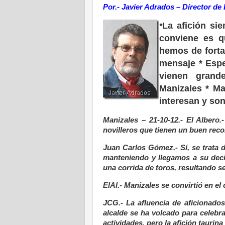
Por.- Javier Adrados – Director de 
La afición si
*
conviene es qu
hemos de forta
mensaje * Espe
vienen grand
Manizales * M
interesan y son
Manizales – 21-10-12.-
El Albero.
novilleros que tienen un buen recor
Juan Carlos Gómez.- Sí, se trata d
manteniendo y llegamos a su deci
una corrida de toros, resultando s
ElAl.- Manizales se convirtió en el
JCG.- La afluencia de aficionados
alcalde se ha volcado para celebr
actividades, pero la afición taurin