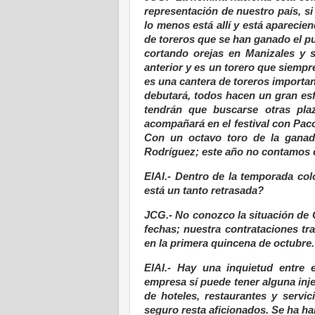
representación de nuestro país, s
lo menos está allí y está aparecie
de toreros que se han ganado el pu
cortando orejas en Manizales y 
anterior y es un torero que siempr
es una cantera de toreros importan
debutará, todos hacen un gran es
tendrán que buscarse otras pla
acompañará en el festival con Paco
Con un octavo toro de la ganade
Rodríguez; este año no contamos c
ElAl.- Dentro de la temporada col
está un tanto retrasada?
JCG.- No conozco la situación de C
fechas; nuestra contrataciones tr
en la primera quincena de octubre.
ElAl.- Hay una inquietud entre 
empresa sí puede tener alguna injer
de hoteles, restaurantes y servi
seguro resta aficionados. Se ha h