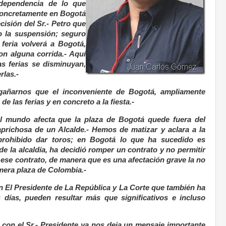
dependencia de lo que
 concretamente en Bogotá
cisión del Sr.- Petro que
o la suspensión; seguro
feria volverá a Bogotá,
n alguna corrida.- Aquí
s ferias se disminuyan,
rlas.-
añarnos que el inconveniente de Bogotá, ampliamente
de las ferias y en concreto a la fiesta.-
el mundo afecta que la plaza de Bogotá quede fuera del
caprichosa de un Alcalde.- Hemos de matizar y aclara a la
prohibido dar toros; en Bogotá lo que ha sucedido es
de la alcaldía, ha decidió romper un contrato y no permitir
a ese contrato, de manera que es una afectación grave la no
mera plaza de Colombia.-
on El Presidente de La República y La Corte que también ha
días, pueden resultar más que significativos e incluso
s con el Sr.- Presidente ya nos deja un mensaje importante