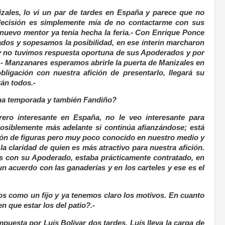
zales, lo vi un par de tardes en España y parece que no
ecisión es simplemente mía de no contactarme con sus
uevo mentor ya tenía hecha la feria.- Con Enrique Ponce
dos y sopesamos la posibilidad, en ese ínterin marcharon
 no tuvimos respuesta oportuna de sus Apoderados y por
.- Manzanares esperamos abrirle la puerta de Manizales en
ligación con nuestra afición de presentarlo, llegará su
án todos.-
ena temporada y también Fandiño?
ero interesante en España, no le veo interesante para
osiblemente más adelante si continúa afianzándose; está
lotón de figuras pero muy poco conocido en nuestro medio y
 claridad de quien es más atractivo para nuestra afición.
 con su Apoderado, estaba prácticamente contratado, en
 acuerdo con las ganaderías y en los carteles y ese es el
os como un fijo y ya tenemos claro los motivos. En cuanto
n que estar los del patio?.-
uesta por Luís Bolívar dos tardes, Luís lleva la carga de