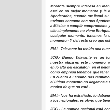
Morante siempre interesa en Mani
está en su mejor momento y la d
Apoderados, cuando me llamó su n
tuvimos contacto con sus Apodera
a México a cumplir compromisos y
ello simplemente no viene Enrique
cualquier momento, tenemos la ob
momento.- Y del resto creo que est
ElAl.- Talavante ha tenido una bu
JCG.- Bueno Talavante es un tor
nuestra plaza en éste momento, p
en lo alto del escalafón, en el pe
como empresa tenemos que tener la
En cuanto a Fandiño nos reunimos
el último momento no llegamos a un
motivo de que no esté.-
ElAl.- Nos ha extrañado, lo dábam
a los nacionales, es obvio que tiene
JCG.- La nomina nacional está comp