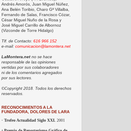
Andrés Amorós, Juan Miguel Núñez,
Ana Belén Toribio, Charo Gª Villalba,
Fernando de Salas, Francisco Cózar,
César Miguel Nuño de la Rosa y
José Miguel Carrillo de Albornoz
(Vizconde de Torre Hidalgo)
Tlf. de Contacto:
616 966 152
e-mail:
comunicacion@lamontera.net
LaMontera.net
no se hace
responsable de las opiniones
vertidas por sus colaboradores
ni de los comentarios agregados
por sus lectores.
©Copyright 2018. Todos los derechos
reservados.
RECONOCIMIENTOS A LA
FUNDADORA, DOLORES DE LARA
· Trofeo Actualidad Siglo XXI.
2001
·
Premio de Reporterismo Gráfico de