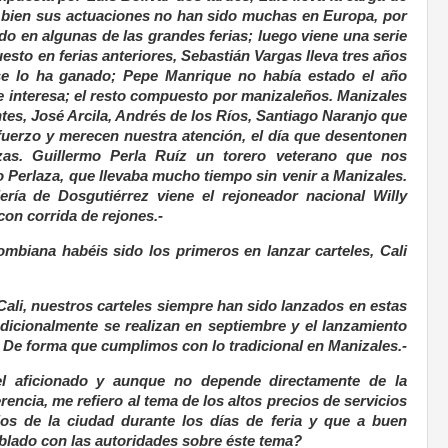
i bien sus actuaciones no han sido muchas en Europa, por
ndo en algunas de las grandes ferias; luego viene una serie
esto en ferias anteriores, Sebastián Vargas lleva tres años
se lo ha ganado; Pepe Manrique no había estado el año
e interesa; el resto compuesto por manizaleños. Manizales
tes, José Arcila, Andrés de los Ríos, Santiago Naranjo que
fuerzo y merecen nuestra atención, el día que desentonen
zas. Guillermo Perla Ruíz un torero veterano que nos
 Perlaza, que llevaba mucho tiempo sin venir a Manizales.
ría de Dosgutiérrez viene el rejoneador nacional Willy
on corrida de rejones.-
ombiana habéis sido los primeros en lanzar carteles, Cali
ali, nuestros carteles siempre han sido lanzados en estas
adicionalmente se realizan en septiembre y el lanzamiento
 De forma que cumplimos con lo tradicional en Manizales.-
el aficionado y aunque no depende directamente de la
encia, me refiero al tema de los altos precios de servicios
cios de la ciudad durante los días de feria y que a buen
ablado con las autoridades sobre éste tema?