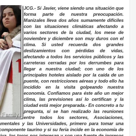
JCG.- Sí Javier, viene siendo una situación que
forma parte de nuestra preocupación.
Manizales lleva dos años sumamente difíciles
con las situaciones climáticas afectando a
varios sectores de la ciudad, los mese de
noviembre y diciembre son muy duros con el
clima. Si usted recuerda dos grandes
deslizamientos con pérdidas de vidas,
afectando a todos los servicios públicos y las
carreteras cerradas por los derrumbes para
llegar a nuestra ciudad; con uno de los
principales hoteles aislado por la caída de un
puente, con restricciones aéreas y todo ello ha
incidido en la visita golpeando nuestra
economía. Confiamos para éste año un mejor
clima, las previsiones así lo certifican y la
ciudad está mejor preparada.- En concreto a tu
pregunta, sí se han realizado las reuniones
entre todos los sectores, Asociaciones,
amentales y las Universidades, primero para tomar una
componente taurino y si su feria incide en la economía de
tiva, los toros nos interesan y son una fuente de ingresos