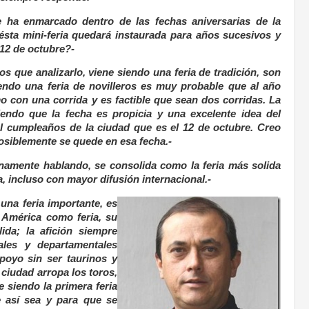
e ha enmarcado dentro de las fechas aniversarias de la
sta mini-feria quedará instaurada para años sucesivos y
 12 de octubre?-
s que analizarlo, viene siendo una feria de tradición, son
iendo una feria de novilleros es muy probable que al año
 con una corrida y es factible que sean dos corridas. La
iendo que la fecha es propicia y una excelente idea del
el cumpleaños de la ciudad que es el 12 de octubre. Creo
osiblemente se quede en esa fecha.-
inamente hablando, se consolida como la feria más solida
 incluso con mayor difusión internacional.-
una feria importante, es
n América como feria, su
lida; la afición siempre
ales y departamentales
poyo sin ser taurinos y
 ciudad arropa los toros,
 siendo la primera feria
 así sea y para que se