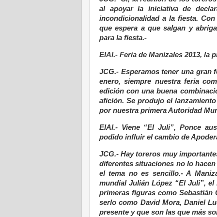
al apoyar la iniciativa de decla
incondicionalidad a la fiesta. Co
que espera a que salgan y abriga
para la fiesta.-
ElAl.- Feria de Manizales 2013, la p
JCG.- Esperamos tener una gran fer
enero, siempre nuestra feria co
edición con una buena combinació
afición. Se produjo el lanzamiento
por nuestra primera Autoridad Muni
ElAl.- Viene “El Juli”, Ponce au
podido influir el cambio de Apode
JCG.- Hay toreros muy importantes
diferentes situaciones no lo hacen
el tema no es sencillo.- A Mani
mundial Julián López “El Juli”, 
primeras figuras como Sebastián C
serlo como David Mora, Daniel L
presente y que son las que más so