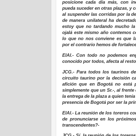
posicione cada día más, con in
pueda suceder en otras plazas, y
al suspender las corridas por la de
de manera unilateral ha decretad
estoy que no tardando mucho la 
ojalá este mismo año contemos co
lo que no nos conviene es que la
por el contrario hemos de fortalece
ElAl.- Con todo no podemos eng
conocido por todos, afecta al resto 
JCG.- Para todos los taurinos d
circuito taurino por la decisión 
afición que en Bogotá no está 
simplemente que un Sr.-, al frente 
la entrega de la plaza a quien tení
presencia de Bogotá por ser la pri
ElAl.- La reunión de los toreros c
de pronunciarse en los próximos 
transcendentes?-
JCG.- Sí, la reunión de los torero