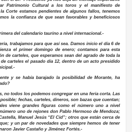
rar Patrimonio Cultural a los toros y el manifiesto de
n la Corte estamos pendientes de algunos fallos, tenemos
mos la confianza de que sean favorables y beneficiosos
rimera del calendario taurino a nivel internacional.-
ia, trabajamos para que así sea. Damos inicio el día 6 de
mienza el primer domingo de enero; contamos para esta
n de carteles, que esperamos sean del agrado de toda la
 de carteles el pasado día 12, dentro de un acto presidido
cipal.-
sente y se había barajado la posibilidad de Morante, ha
rado?
, no todos los podemos congregar en una feria corta. Las
 posible; fechas, carteles, dineros, son bazas que cuentan;
zales viene grandes figuras como el número uno a nivel
el número uno de rejones don Pablo Hermoso de Mendoza;
astella, Manuel Jesús “El Cid”; otros que están cerca de
uque; y un par de novedades que siempre hemos de tener
naron Javier Castaño y Jiménez Fortés.-