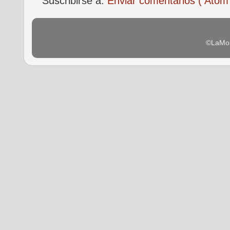
Suscribirse a:
Enviar comentarios ( Atom
©LaMon