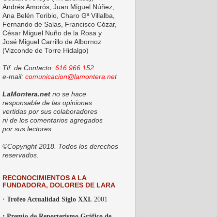
Andrés Amorós, Juan Miguel Núñez,
Ana Belén Toribio, Charo Gª Villalba,
Fernando de Salas, Francisco Cózar,
César Miguel Nuño de la Rosa y
José Miguel Carrillo de Albornoz
(Vizconde de Torre Hidalgo)
Tlf. de Contacto:
616 966 152
e-mail:
comunicacion@lamontera.net
LaMontera.net
no se hace
responsable de las opiniones
vertidas por sus colaboradores
ni de los comentarios agregados
por sus lectores.
©Copyright 2018. Todos los derechos
reservados.
RECONOCIMIENTOS A LA
FUNDADORA, DOLORES DE LARA
· Trofeo Actualidad Siglo XXI.
2001
·
Premio de Reporterismo Gráfico de