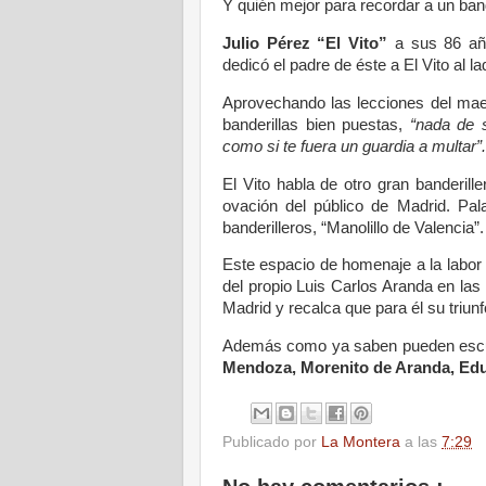
Y quién mejor para recordar a un band
Julio Pérez “El Vito”
a sus 86 añ
dedicó el padre de éste a El Vito al lad
Aprovechando las lecciones del mae
banderillas bien puestas,
“nada de s
como si te fuera un guardia a multar”.
El Vito habla de otro gran banderill
ovación del público de Madrid. Pal
banderilleros, “Manolillo de Valencia”.
Este espacio de homenaje a la labor
del propio Luis Carlos Aranda en la
Madrid y recalca que para él su triunf
Además como ya saben pueden escuc
Mendoza, Morenito de Aranda, Edu
Publicado por
La Montera
a las
7:29