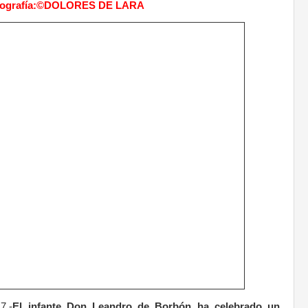
tografía:©DOLORES DE LARA
7.-
El infante Don Leandro de Borbón ha celebrado un