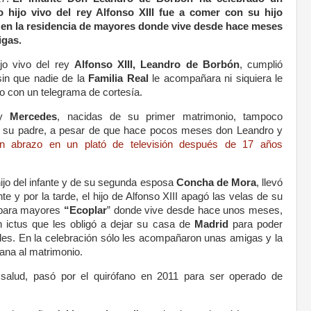
o hijo vivo del rey Alfonso XIII fue a comer con su hijo
 en la residencia de mayores donde vive desde hace meses
igas.
ijo vivo del rey
Alfonso XIII, Leandro de Borbón
, cumplió
sin que nadie de la
Familia Real
le acompañara ni siquiera le
o o con un telegrama de cortesía.
y
Mercedes
, nacidas de su primer matrimonio, tampoco
de su padre, a pesar de que hace pocos meses don Leandro y
 abrazo en un plató de televisión después de 17 años
hijo del infante y de su segunda esposa
Concha de Mora
, llevó
 y por la tarde, el hijo de Alfonso XIII apagó las velas de su
a para mayores
“Ecoplar
” donde vive desde hace unos meses,
 ictus que les obligó a dejar su casa de
Madrid
para poder
ales. En la celebración sólo les acompañaron unas amigas y la
ana al matrimonio.
salud, pasó por el quirófano en 2011 para ser operado de