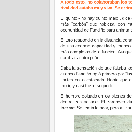
A
todo esto, no colaboraban los to
rivalidad estaba muy viva. Se arri
El quinto -"no hay quinto malo", dice
más "carbón" que nobleza, con mu
oportunidad de Fandiño para animar e
El toro respondió en la distancia cort
de una enorme capacidad y mando, d
más completas de la función. Aunque n
cambiar al otro pitón.
Daba la sensación de que faltaba toda
cuando Fandiño optó primero por "las 
límites en la estocada. Había que a
morir, y casi fue lo segundo.
El hombre colgado en los pitones de
dentro, sin soltarle. El zarandeo 
inerme.
Se temió lo peor, pero al izarl