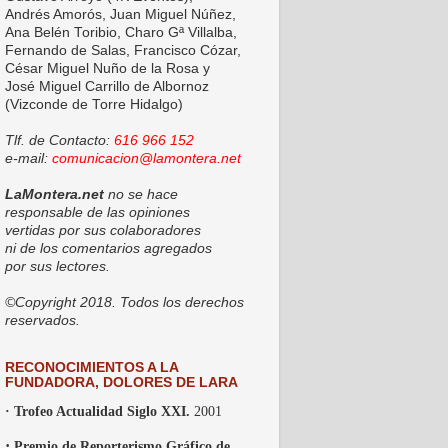
Andrés Amorós, Juan Miguel Núñez,
Ana Belén Toribio, Charo Gª Villalba,
Fernando de Salas, Francisco Cózar,
César Miguel Nuño de la Rosa y
José Miguel Carrillo de Albornoz
(Vizconde de Torre Hidalgo)
Tlf. de Contacto:
616 966 152
e-mail:
comunicacion@lamontera.net
LaMontera.net
no se hace
responsable de las opiniones
vertidas por sus colaboradores
ni de los comentarios agregados
por sus lectores.
©Copyright 2018. Todos los derechos
reservados.
RECONOCIMIENTOS A LA
FUNDADORA, DOLORES DE LARA
· Trofeo Actualidad Siglo XXI.
2001
·
Premio de Reporterismo Gráfico de