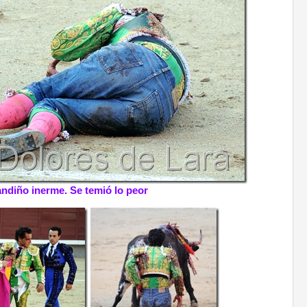
ndiño inerme. Se temió lo peor