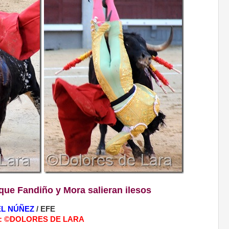
que Fandiño y Mora salieran ilesos
EL NÚÑEZ
/ EFE
ico: ©DOLORES DE LARA