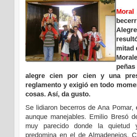
Moral 
becer
Alegre
result
mitad 
Moral
peñas
alegre cien por cien y una pre
reglamento y exigió en todo momen
cosas. Así, da gusto.
Se lidiaron becerros de Ana Pomar, e
aunque manejables. Emilio Bresó d
muy parecido donde la quietud 
predomina en el de Almadenejos. C