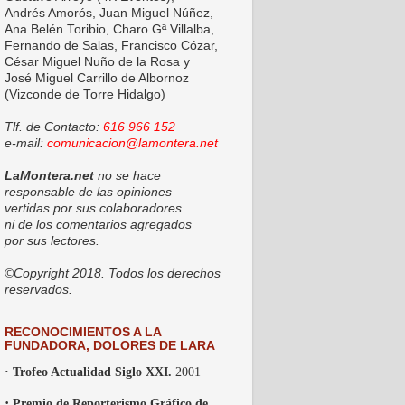
Andrés Amorós, Juan Miguel Núñez,
Ana Belén Toribio, Charo Gª Villalba,
Fernando de Salas, Francisco Cózar,
César Miguel Nuño de la Rosa y
José Miguel Carrillo de Albornoz
(Vizconde de Torre Hidalgo)
Tlf. de Contacto:
616 966 152
e-mail:
comunicacion@lamontera.net
LaMontera.net
no se hace
responsable de las opiniones
vertidas por sus colaboradores
ni de los comentarios agregados
por sus lectores.
©Copyright 2018. Todos los derechos
reservados.
RECONOCIMIENTOS A LA
FUNDADORA, DOLORES DE LARA
· Trofeo Actualidad Siglo XXI.
2001
·
Premio de Reporterismo Gráfico de