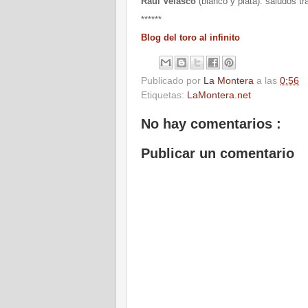
Raúl Velasco
(blanco y plata): saludos tr
******
Blog del toro al infinito
Publicado por
La Montera
a las
0:56
Etiquetas:
LaMontera.net
No hay comentarios :
Publicar un comentario