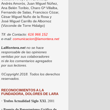
Andrés Amorós, Juan Miguel Núñez,
Ana Belén Toribio, Charo Gª Villalba,
Fernando de Salas, Francisco Cózar,
César Miguel Nuño de la Rosa y
José Miguel Carrillo de Albornoz
(Vizconde de Torre Hidalgo)
Tlf. de Contacto:
616 966 152
e-mail:
comunicacion@lamontera.net
LaMontera.net
no se hace
responsable de las opiniones
vertidas por sus colaboradores
ni de los comentarios agregados
por sus lectores.
©Copyright 2018. Todos los derechos
reservados.
RECONOCIMIENTOS A LA
FUNDADORA, DOLORES DE LARA
· Trofeo Actualidad Siglo XXI.
2001
·
Premio de Reporterismo Gráfico de