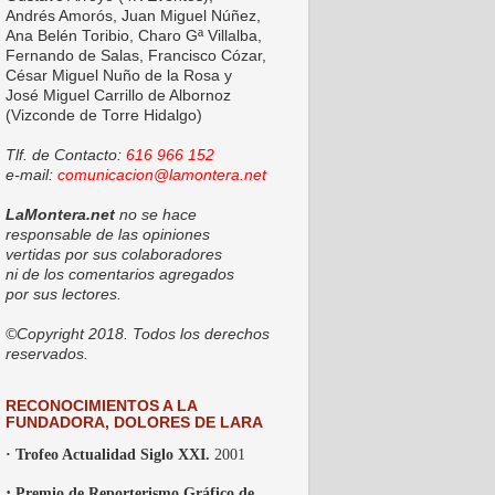
Andrés Amorós, Juan Miguel Núñez,
Ana Belén Toribio, Charo Gª Villalba,
Fernando de Salas, Francisco Cózar,
César Miguel Nuño de la Rosa y
José Miguel Carrillo de Albornoz
(Vizconde de Torre Hidalgo)
Tlf. de Contacto:
616 966 152
e-mail:
comunicacion@lamontera.net
LaMontera.net
no se hace
responsable de las opiniones
vertidas por sus colaboradores
ni de los comentarios agregados
por sus lectores.
©Copyright 2018. Todos los derechos
reservados.
RECONOCIMIENTOS A LA
FUNDADORA, DOLORES DE LARA
· Trofeo Actualidad Siglo XXI.
2001
·
Premio de Reporterismo Gráfico de