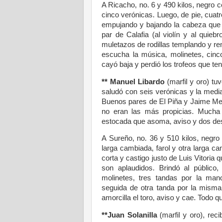
A Ricacho, no. 6 y 490 kilos, negro c
cinco verónicas. Luego, de pie, cuatr
empujando y bajando la cabeza que s
par de Calafia (al violín y al quieb
muletazos de rodillas templando y re
escucha la música, molinetes, cinc
cayó baja y perdió los trofeos que te
**
Manuel Libardo
(marfil y oro) tu
saludó con seis verónicas y la medi
Buenos pares de El Piña y Jaime Mej
no eran las más propicias. Mucha
estocada que asoma, aviso y dos desc
A Sureño, no. 36 y 510 kilos, negro 
larga cambiada, farol y otra larga ca
corta y castigo justo de Luis Vitori
son aplaudidos. Brindó al público,
molinetes, tres tandas por la ma
seguida de otra tanda por la misma
amorcilla el toro, aviso y cae. Todo q
**Juan Solanilla
(marfil y oro), rec