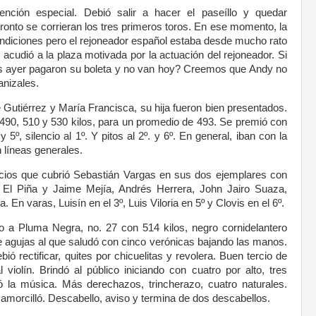
nción especial. Debió salir a hacer el paseíllo y quedar
ronto se corrieran los tres primeros toros. En ese momento, la
diciones pero el rejoneador español estaba desde mucho rato
acudió a la plaza motivada por la actuación del rejoneador. Si
s ayer pagaron su boleta y no van hoy? Creemos que Andy no
anizales.
 Gutiérrez y María Francisca, su hija fueron bien presentados.
 490, 510 y 530 kilos, para un promedio de 493. Se premió con
y 5º, silencio al 1º. Y pitos al 2º. y 6º. En general, iban con la
n líneas generales.
ercios que cubrió Sebastián Vargas en sus dos ejemplares con
El Piña y Jaime Mejía, Andrés Herrera, John Jairo Suaza,
En varas, Luisín en el 3º, Luis Viloria en 5º y Clovis en el 6º.
vo a Pluma Negra, no. 27 con 514 kilos, negro cornidelantero
e agujas al que saludó con cinco verónicas bajando las manos.
ó rectificar, quites por chicuelitas y revolera. Buen tercio de
 violín. Brindó al público iniciando con cuatro por alto, tres
la música. Más derechazos, trincherazo, cuatro naturales.
 amorcilló. Descabello, aviso y termina de dos descabellos.