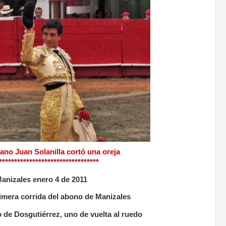
ano Juan Solanilla cortó una oreja
*********************************
anizales enero 4 de 2011
imera corrida del abono de Manizales
o de Dosgutiérrez, uno de vuelta al ruedo