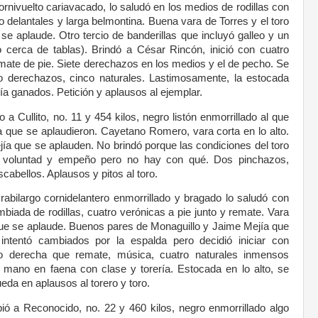
ornivuelto cariavacado, lo saludó en los medios de rodillas con
o delantales y larga belmontina. Buena vara de Torres y el toro
e aplaude. Otro tercio de banderillas que incluyó galleo y un
ro cerca de tablas). Brindó a César Rincón, inició con cuatro
mate de pie. Siete derechazos en los medios y el de pecho. Se
o derechazos, cinco naturales. Lastimosamente, la estocada
nía ganados. Petición y aplausos al ejemplar.
vo a Cullito, no. 11 y 454 kilos, negro listón enmorrillado al que
a que se aplaudieron. Cayetano Romero, vara corta en lo alto.
ía que se aplauden. No brindó porque las condiciones del toro
 voluntad y empeño pero no hay con qué. Dos pinchazos,
abellos. Aplausos y pitos al toro.
rabilargo cornidelantero enmorrillado y bragado lo saludó con
mbiada de rodillas, cuatro verónicas a pie junto y remate. Vara
a que se aplaude. Buenos pares de Monaguillo y Jaime Mejía que
 intentó cambiados por la espalda pero decidió iniciar con
no derecha que remate, música, cuatro naturales inmensos
 mano en faena con clase y torería. Estocada en lo alto, se
ueda en aplausos al torero y toro.
ibió a Reconocido, no. 22 y 460 kilos, negro enmorrillado algo