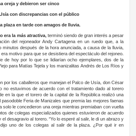
a oreja y debieron ser cinco
 Usía con discrepancias con el público
 plaza en tarde con amagos de lluvia.
o era la más atractiva,
terminó siendo de gran interés a pesar
ación del rejoneador Andy Cartagena en un ruedo que, a la
co minutos después de la hora anunciada, a causa de la lluvia,
era motivo para que se desistiera del espectáculo del rejoneo.
de de hoy por lo que se lidiarían ocho ejemplares, dos de la
iejo para Matías Tejela y los manizalitas Andrés de Los Ríos y
 por los caballeros que manejan el Palco de Usía, don César
o no estuvimos de acuerdo con el tratamiento dado al torero
de en la que el torero de la capital de la República realizó una
el pasodoble Feria de Manizales que premia las mejores faenas
a solo le concedieron una oreja mientras premiaban con vuelta
tos de colegas especializados quienes estuvieron de acuerdo
el desagravio al torero. “Yo lo esperé al salir, le di un abrazo y
ijo uno de los colegas al salir de la plaza. ¿Por qué ir en