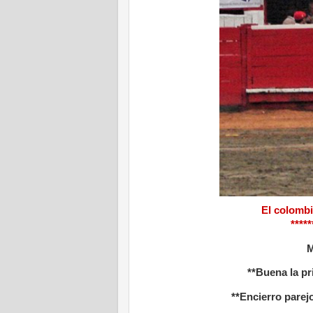
El colombi
*****
M
**Buena la pr
**Encierro parej