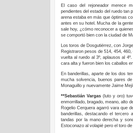
El caso del rejoneador merece me
pendientes del estado del ruedo tan p
arena estaba en más que óptimas con
antes en su hotel. Mucha de la gente 
sale hoy, ¿cómo reconocer a quiene
se comportó bien con la ciudad de M
Los toros de Dosgutiérrez, con Jorge
Registraron pesos de 514, 454, 460,
vuelta al ruedo al 3º, aplausos al 4º. 
cara alta y fueron bien los caballos e
En banderillas, aparte de los dos t
mucha solvencia, buenos pares de 
Monaguillo y nuevamente Jaime Mejía. 
**Sebastián Vargas
(luto y oro) tu
enmorrillado, bragado, meano, alto d
Rogelio Cerquera agarró vara que debi
banderillas, destacando el tercero al
tandas por la mano derecha y sonó 
Estoconazo al volapié pero el toro de