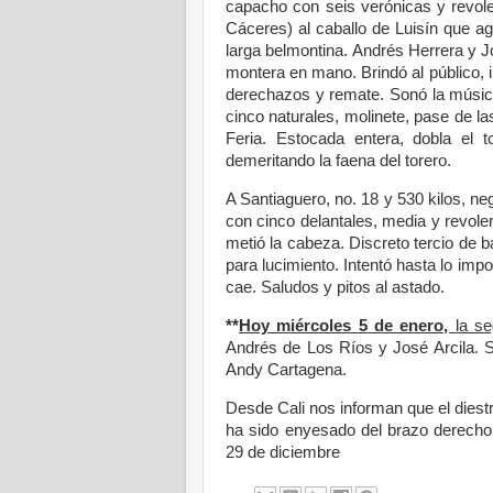
capacho con seis verónicas y revole
Cáceres) al caballo de Luisín que ag
larga belmontina. Andrés Herrera y Jo
montera en mano. Brindó al público, i
derechazos y remate. Sonó la música
cinco naturales, molinete, pase de l
Feria. Estocada entera, dobla el t
demeritando la faena del torero.
A Santiaguero, no. 18 y 530 kilos, neg
con cinco delantales, media y revoler
metió la cabeza. Discreto tercio de 
para lucimiento. Intentó hasta lo impo
cae. Saludos y pitos al astado.
**
Hoy miércoles 5 de enero,
la s
Andrés de Los Ríos y José Arcila. S
Andy Cartagena.
Desde Cali nos informan que el diestr
ha sido enyesado del brazo derecho 
29 de diciembre