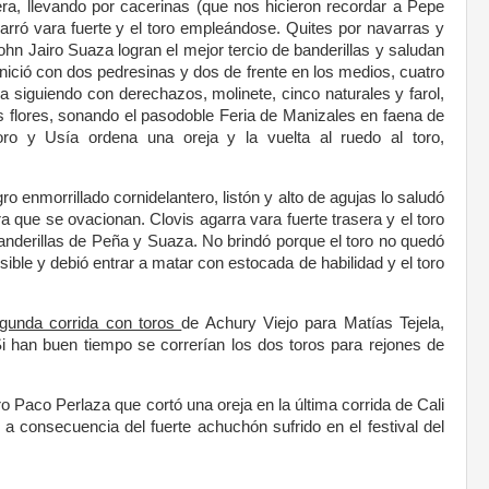
ra, llevando por cacerinas (que nos hicieron recordar a Pepe
arró vara fuerte y el toro empleándose. Quites por navarras y
hn Jairo Suaza logran el mejor tercio de banderillas y saludan
nició con dos pedresinas y dos de frente en los medios, cuatro
 siguiendo con derechazos, molinete, cinco naturales y farol,
as flores, sonando el pasodoble Feria de Manizales en faena de
oro y Usía ordena una oreja y la vuelta al ruedo al toro,
ro enmorrillado cornidelantero, listón y alto de agujas lo saludó
a que se ovacionan. Clovis agarra vara fuerte trasera y el toro
banderillas de Peña y Suaza. No brindó porque el toro no quedó
sible y debió entrar a matar con estocada de habilidad y el toro
egunda corrida con toros
de Achury Viejo para Matías Tejela,
i han buen tiempo se correrían los dos toros para rejones de
o Paco Perlaza que cortó una oreja en la última corrida de Cali
a consecuencia del fuerte achuchón sufrido en el festival del