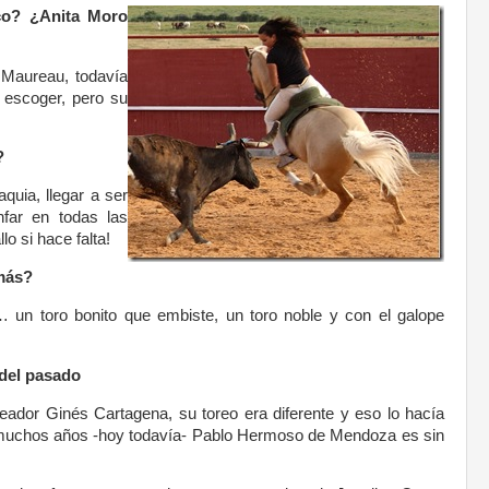
ico? ¿Anita Moro
Maureau, todavía
 escoger, pero su
?
quia, llegar a ser
nfar en todas las
lo si hace falta!
 más?
… un toro bonito que embiste, un toro noble y con el galope
 del pasado
neador Ginés Cartagena, su toreo era diferente y eso lo hacía
 muchos años -hoy todavía- Pablo Hermoso de Mendoza es sin