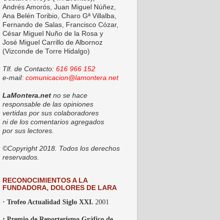
Andrés Amorós, Juan Miguel Núñez,
Ana Belén Toribio, Charo Gª Villalba,
Fernando de Salas, Francisco Cózar,
César Miguel Nuño de la Rosa y
José Miguel Carrillo de Albornoz
(Vizconde de Torre Hidalgo)
Tlf. de Contacto:
616 966 152
e-mail:
comunicacion@lamontera.net
LaMontera.net
no se hace
responsable de las opiniones
vertidas por sus colaboradores
ni de los comentarios agregados
por sus lectores.
©Copyright 2018. Todos los derechos
reservados.
RECONOCIMIENTOS A LA
FUNDADORA, DOLORES DE LARA
· Trofeo Actualidad Siglo XXI.
2001
·
Premio de Reporterismo Gráfico de