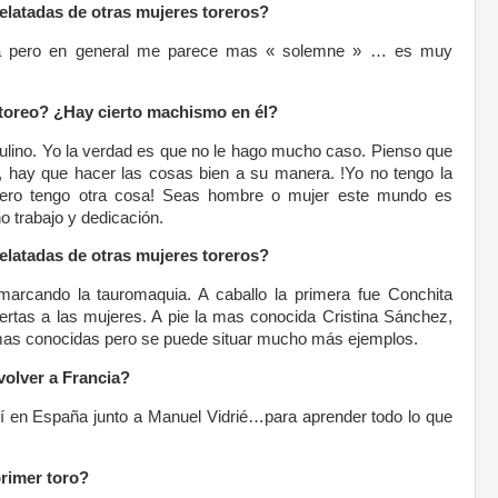
relatadas de otras mujeres toreros?
na pero en general me parece mas « solemne » … es muy
toreo? ¿Hay cierto machismo en él?
lino. Yo la verdad es que no le hago mucho caso. Pienso que
, hay que hacer las cosas bien a su manera. !Yo no tengo la
 pero tengo otra cosa! Seas hombre o mujer este mundo es
o trabajo y dedicación.
relatadas de otras mujeres toreros?
arcando la tauromaquia. A caballo la primera fue Conchita
uertas a las mujeres. A pie la mas conocida Cristina Sánchez,
 mas conocidas pero se puede situar mucho más ejemplos.
volver a Francia?
uí en España junto a Manuel Vidrié…para aprender todo lo que
primer toro?