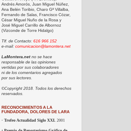
Andrés Amorós, Juan Miguel Núñez,
Ana Belén Toribio, Charo Gª Villalba,
Fernando de Salas, Francisco Cózar,
César Miguel Nuño de la Rosa y
José Miguel Carrillo de Albornoz
(Vizconde de Torre Hidalgo)
Tlf. de Contacto:
616 966 152
e-mail:
comunicacion@lamontera.net
LaMontera.net
no se hace
responsable de las opiniones
vertidas por sus colaboradores
ni de los comentarios agregados
por sus lectores.
©Copyright 2018. Todos los derechos
reservados.
RECONOCIMIENTOS A LA
FUNDADORA, DOLORES DE LARA
· Trofeo Actualidad Siglo XXI.
2001
·
Premio de Reporterismo Gráfico de