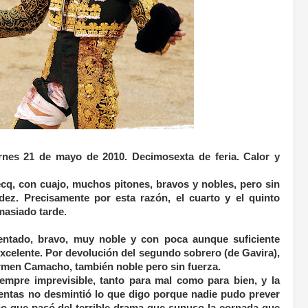
rnes 21 de mayo de 2010. Decimosexta de feria. Calor y
q, con cuajo, muchos pitones, bravos y nobles, pero sin
idez. Precisamente por esta razón, el cuarto y el quinto
masiado tarde.
entado, bravo, muy noble y con poca aunque suficiente
 excelente. Por devolución del segundo sobrero (de Gavira),
armen Camacho, también noble pero sin fuerza.
iempre imprevisible, tanto para mal como para bien, y la
Ventas no desmintió lo que digo porque nadie pudo prever
jo que pasó del terrible drama que supuso la cornada que