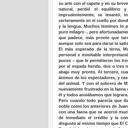
su arte con el capote y en su breve
natural, perdió el equilibrio
imprudentemente, se levantó, i
certeramente en el cuello por donde
y la lengua. Muchos temimos lo pe
puro milagro -, pero afortunadamen
que padece, más pronto que tarde
aunque solo sea para darse la sati
El más esperado de la terna, Mo
personal e inimitable interpretac
pocos – que le permitieron los tre
por el espada herido, dos o tres 
abajo muy pronto. Al tercero, cu
ánimos de los espectadores, y casi
del animal. Y con el sobrero de 
nuevamente frustrado en la faena
él y todos ansiábamos que lograra
Pero cuando todo parecía que iba
noble como los anteriores de Juan 
con una faena que se acercó muc
de inmediato el crédito y la co
disgusto al mismo tiempo que El 