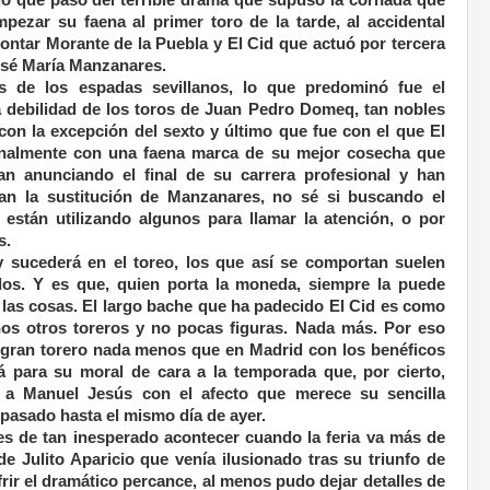
pezar su faena al primer toro de la tarde, al accidental
ntar Morante de la Puebla y El Cid que actuó por tercera
José María Manzanares.
 de los espadas sevillanos, lo que predominó fue el
 debilidad de los toros de Juan Pedro Domeq, tan nobles
on la excepción del sexto y último que fue con el que El
ionalmente con una faena marca de su mejor cosecha que
an anunciando el final de su carrera profesional y han
ran la sustitución de Manzanares, no sé si buscando el
están utilizando algunos para llamar la atención, o por
s.
 sucederá en el toreo, los que así se comportan suelen
los. Y es que, quien porta la moneda, siempre la puede
las cosas. El largo bache que ha padecido El Cid es como
hos otros toreros y no pocas figuras. Nada más. Por eso
 gran torero nada menos que en Madrid con los benéficos
rá para su moral de cara a la temporada que, por cierto,
a Manuel Jesús con el afecto que merece su sencilla
 pasado hasta el mismo día de ayer.
 de tan inesperado acontecer cuando la feria va más de
 Julito Aparicio que venía ilusionado tras su triunfo de
rir el dramático percance, al menos pudo dejar detalles de