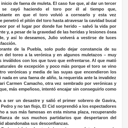
 inicio de faena de muleta. El caso fue que, al dar un tercer
 y se cayó haciendo el toro por él al tiempo que,
nstante en que el toro volvió a cornearlo y esta vez
 penetró el pitón del toro hasta atravesar la cavidad bucal
or por el lugar por donde fue herido – salvó la vida por
te y, a pesar de la gravedad de las heridas y lesiones ósea
, y así lo deseamos, Julio volverá a vestirse de luces
sfacción.
rante de la Puebla, solo pudo dejar constancia de su
ión del toreo a la verónica y en algunos muletazos – muy
s inválidos con los que tuvo que enfrentarse. Al que mató
naturales de excepción y poco más porque el toro se vino
atro verónicas y media de las suyas que encendieron los
 nada en una faena de aliño, la requerida ante la invalidez
Mari Carmen Camacho, otra vez sembrado por verónicas y
 que, más empeñoso, intentó encajar sin conseguirlo como
.
 a ser un desastre y salió el primer sobrero de Gavira,
Pedro y no tan flojo, El Cid sorprendió a los espectadores
ho a sus más famosas en esta misma plaza, recuperando
nfianza de sus muchos partidarios que despertaron del
Cid abandonaba sus desconfianzas.