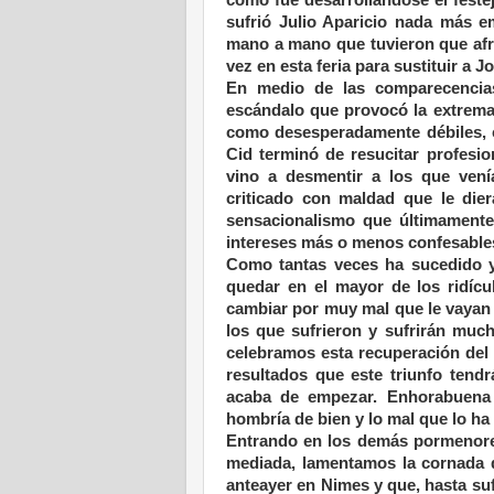
sufrió Julio Aparicio nada más em
mano a mano que tuvieron que afro
vez en esta feria para sustituir a 
En medio de las comparecencias
escándalo que provocó la extrema
como desesperadamente débiles, c
Cid terminó de resucitar profes
vino a desmentir a los que vení
criticado con maldad que le die
sensacionalismo que últimamente 
intereses más o menos confesable
Como tantas veces ha sucedido y
quedar en el mayor de los ridícu
cambiar por muy mal que le vayan 
los que sufrieron y sufrirán muc
celebramos esta recuperación del
resultados que este triunfo tend
acaba de empezar. Enhorabuena 
hombría de bien y lo mal que lo ha
Entrando en los demás pormenores
mediada, lamentamos la cornada de
anteayer en Nimes y que, hasta suf