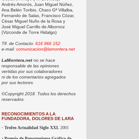
Andrés Amorós, Juan Miguel Núñez,
Ana Belén Toribio, Charo Gª Villalba,
Fernando de Salas, Francisco Cózar,
César Miguel Nuño de la Rosa y
José Miguel Carrillo de Albornoz
(Vizconde de Torre Hidalgo)
Tlf. de Contacto:
616 966 152
e-mail:
comunicacion@lamontera.net
LaMontera.net
no se hace
responsable de las opiniones
vertidas por sus colaboradores
ni de los comentarios agregados
por sus lectores.
©Copyright 2018. Todos los derechos
reservados.
RECONOCIMIENTOS A LA
FUNDADORA, DOLORES DE LARA
· Trofeo Actualidad Siglo XXI.
2001
·
Premio de Reporterismo Gráfico de