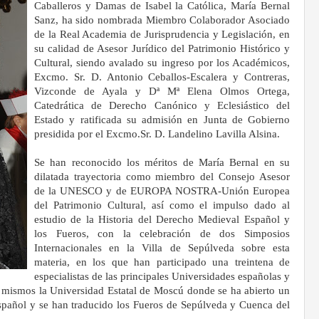
Caballeros y Damas de Isabel la Católica, María Bernal
Sanz, ha sido nombrada Miembro Colaborador Asociado
de la Real Academia de Jurisprudencia y Legislación, en
su calidad de Asesor Jurídico del Patrimonio Histórico y
Cultural, siendo avalado su ingreso por los Académicos,
Excmo. Sr. D. Antonio Ceballos-Escalera y Contreras,
Vizconde de Ayala y Dª Mª Elena Olmos Ortega,
Catedrática de Derecho Canónico y Eclesiástico del
Estado y ratificada su admisión en Junta de Gobierno
presidida por el Excmo.Sr. D. Landelino Lavilla Alsina.
.
Se han reconocido los méritos de María Bernal en su
dilatada trayectoria como miembro del Consejo Asesor
de la UNESCO y de EUROPA NOSTRA-Unión Europea
del Patrimonio Cultural, así como el impulso dado al
estudio de la Historia del Derecho Medieval Español y
los Fueros, con la celebración de dos Simposios
Internacionales en la Villa de Sepúlveda sobre esta
materia, en los que han participado una treintena de
especialistas de las principales Universidades españolas y
 mismos la Universidad Estatal de Moscú donde se ha abierto un
pañol y se han traducido los Fueros de Sepúlveda y Cuenca del