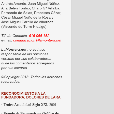
Andrés Amorós, Juan Miguel Núñez,
Ana Belén Toribio, Charo Gª Villalba,
Fernando de Salas, Francisco Cózar,
César Miguel Nuño de la Rosa y
José Miguel Carrillo de Albornoz
(Vizconde de Torre Hidalgo)
Tlf. de Contacto:
616 966 152
e-mail:
comunicacion@lamontera.net
LaMontera.net
no se hace
responsable de las opiniones
vertidas por sus colaboradores
ni de los comentarios agregados
por sus lectores.
©Copyright 2018. Todos los derechos
reservados.
RECONOCIMIENTOS A LA
FUNDADORA, DOLORES DE LARA
· Trofeo Actualidad Siglo XXI.
2001
·
Premio de Reporterismo Gráfico de