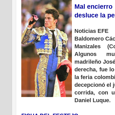
M
al encierro
desluce la p
Noticias EFE
Baldomero Các
Manizales (C
Algunos mul
madrileño José
derecha, fue lo
la feria colomb
decepcionó el j
corrida, con u
Daniel Luque.