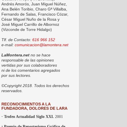
Andrés Amorós, Juan Miguel Núñez,
Ana Belén Toribio, Charo Gª Villalba,
Fernando de Salas, Francisco Cózar,
César Miguel Nuño de la Rosa y
José Miguel Carrillo de Albornoz
(Vizconde de Torre Hidalgo)
Tlf. de Contacto:
616 966 152
e-mail:
comunicacion@lamontera.net
LaMontera.net
no se hace
responsable de las opiniones
vertidas por sus colaboradores
ni de los comentarios agregados
por sus lectores.
©Copyright 2018. Todos los derechos
reservados.
RECONOCIMIENTOS A LA
FUNDADORA, DOLORES DE LARA
· Trofeo Actualidad Siglo XXI.
2001
·
Premio de Reporterismo Gráfico de