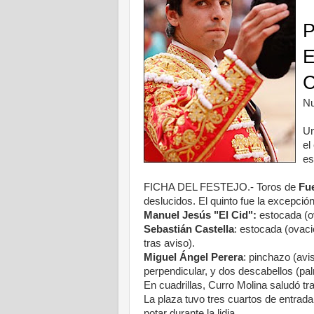
Nu
Un
el
es
FICHA DEL FESTEJO.- Toros de
Fu
deslucidos. El quinto fue la excepción
Manuel Jesús "El Cid":
estocada (ov
Sebastián Castella
: estocada (ovaci
tras aviso).
Miguel Ángel Perera
: pinchazo (avis
perpendicular, y dos descabellos (pa
En cuadrillas, Curro Molina saludó tr
La plaza tuvo tres cuartos de entrada
notar durante la lidia.