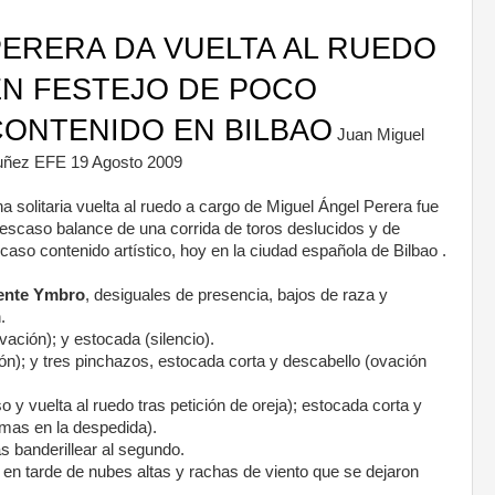
PERERA DA VUELTA AL RUEDO
EN FESTEJO DE POCO
CONTENIDO EN BILBAO
Juan Miguel
ñez EFE 19 Agosto 2009
a solitaria vuelta al ruedo a cargo de Miguel Ángel Perera fue
 escaso balance de una corrida de toros deslucidos y de
caso contenido artístico, hoy en la ciudad española de Bilbao .
ente Ymbro
, desiguales de presencia, bajos de raza y
.
ación); y estocada (silencio).
ón); y tres pinchazos, estocada corta y descabello (ovación
o y vuelta al ruedo tras petición de oreja); estocada corta y
lmas en la despedida).
as banderillear al segundo.
 en tarde de nubes altas y rachas de viento que se dejaron