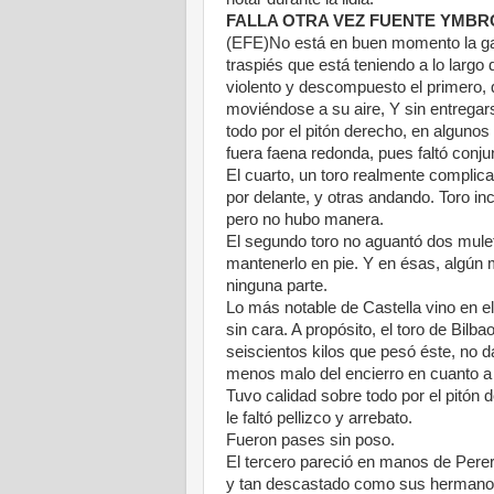
FALLA OTRA VEZ FUENTE YMBR
(EFE)No está en buen momento la g
traspiés que está teniendo a lo largo
violento y descompuesto el primero, q
moviéndose a su aire, Y sin entregar
todo por el pitón derecho, en alguno
fuera faena redonda, pues faltó conju
El cuarto, un toro realmente complic
por delante, y otras andando. Toro inc
pero no hubo manera.
El segundo toro no aguantó dos muleta
mantenerlo en pie. Y en ésas, algún m
ninguna parte.
Lo más notable de Castella vino en el
sin cara. A propósito, el toro de Bilb
seiscientos kilos que pesó éste, no 
menos malo del encierro en cuanto a 
Tuvo calidad sobre todo por el pitón 
le faltó pellizco y arrebato.
Fueron pases sin poso.
El tercero pareció en manos de Perera
y tan descastado como sus hermanos.