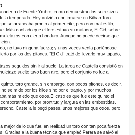
O
anadería de Fuente Ymbro, como demuestran los sucesivos
 de la temporada. Hoy volvió a confirmarse en Bilbao.Toro
ue se arrancaba pronto al primer cite, pero con mal estilo,
se. Más confiado que el toro estuvo su matador, El Cid, sobre
s muletazos con cierta hondura. Aunque no puede decirse que
nción.
ado, no tuvo ninguna fuerza; y unas veces venía poniéndose
ierto por los dos pitones. "El Cid" trató de llevarlo muy tapado,
zos seguidos sin ir al suelo. La tarea de Castella consistió en
uletazo suelto tuvo buen aire, pero el conjunto no fue a
 quinto, toro grande, sin embargo, con pocos pitones, es decir,
ao no se mide por los kilos sino por el trapío, y por muchos
daba más miedo que otros.El caso es que fue este quinto el
comportamiento, por prontitud y largura en las embestidas.
derecho. Castella le pegó pases, unos mejores que otros, pero
 mejor de lo que fue, en realidad un toro con tan poca fuerza
 Gracias a la buena técnica que empleó Perera se salvó el