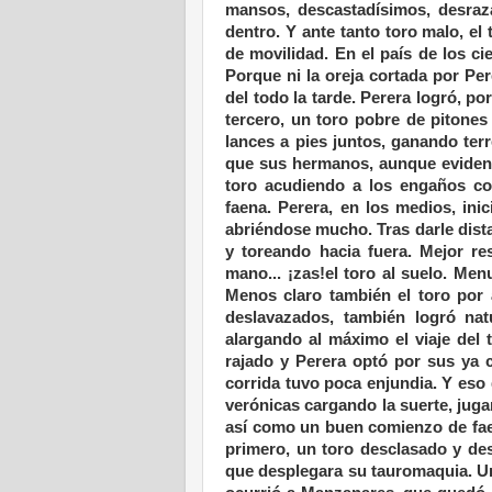
mansos, descastadísimos, desraz
dentro. Y ante tanto toro malo, e
de movilidad. En el país de los cie
Porque ni la oreja cortada por Per
del todo la tarde. Perera logró, po
tercero, un toro pobre de pitones
lances a pies juntos, ganando ter
que sus hermanos, aunque evidencia
toro acudiendo a los engaños con
faena. Perera, en los medios, ini
abriéndose mucho. Tras darle dist
y toreando hacia fuera. Mejor re
mano... ¡zas!el toro al suelo. Me
Menos claro también el toro por 
deslavazados, también logró na
alargando al máximo el viaje del 
rajado y Perera optó por sus ya cl
corrida tuvo poca enjundia. Y eso 
verónicas cargando la suerte, jug
así como un buen comienzo de fae
primero, un toro desclasado y des
que desplegara su tauromaquia. Un