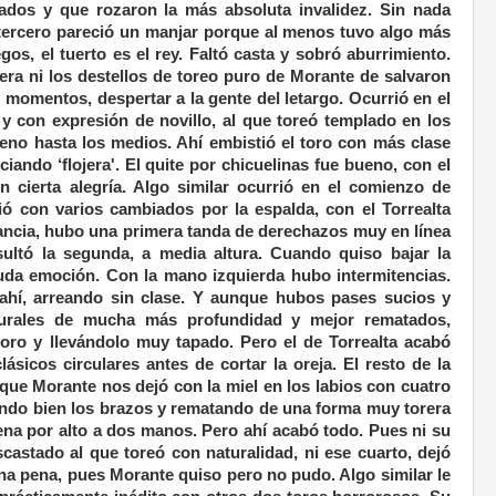
ados y que rozaron la más absoluta invalidez. Sin nada
l tercero pareció un manjar porque al menos tuvo algo más
gos, el tuerto es el rey. Faltó casta y sobró aburrimiento.
era ni los destellos de toreo puro de Morante de salvaron
r momentos, despertar a la gente del letargo. Ocurrió en el
 y con expresión de novillo, al que toreó templado en los
reno hasta los medios. Ahí embistió el toro con más clase
ndo ‘flojera'. El quite por chicuelinas fue bueno, con el
 cierta alegría. Algo similar ocurrió en el comienzo de
ció con varios cambiados por la espalda, con el Torrealta
ancia, hubo una primera tanda de derechazos muy en línea
sultó la segunda, a media altura. Cuando quiso bajar la
nuda emoción. Con la mano izquierda hubo intermitencias.
ahí, arreando sin clase. Y aunque hubos pases sucios y
turales de mucha más profundidad y mejor rematados,
toro y llevándolo muy tapado. Pero el de Torrealta acabó
ásicos circulares antes de cortar la oreja. El resto de la
que Morante nos dejó con la miel en los labios con cuatro
ando bien los brazos y rematando de una forma muy torera
na por alto a dos manos. Pero ahí acabó todo. Pues ni su
castado al que toreó con naturalidad, ni ese cuarto, dejó
a pena, pues Morante quiso pero no pudo. Algo similar le