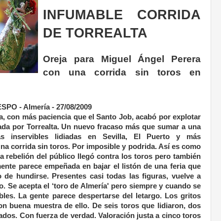
INFUMABLE CORRIDA
DE TORREALTA
Oreja para Miguel Ángel Perera
con una corrida sin toros en
 - Almería - 27/08/2009
a, con más paciencia que el Santo Job, acabó por explotar
iada por Torrealta. Un nuevo fracaso más que sumar a una
as inservibles lidiadas en Sevilla, El Puerto y más
a corrida sin toros. Por imposible y podrida. Así es como
La rebelión del público llegó contra los toros pero también
ente parece empeñada en bajar el listón de una feria que
de hundirse. Presentes casi todas las figuras, vuelve a
tro. Se acepta el ‘toro de Almería' pero siempre y cuando se
les. La gente parece despertarse del letargo. Los gritos
on buena muestra de ello. De seis toros que lidiaron, dos
ados. Con fuerza de verdad. Valoración justa a cinco toros