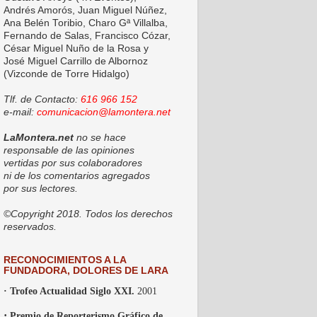
Andrés Amorós, Juan Miguel Núñez,
Ana Belén Toribio, Charo Gª Villalba,
Fernando de Salas, Francisco Cózar,
César Miguel Nuño de la Rosa y
José Miguel Carrillo de Albornoz
(Vizconde de Torre Hidalgo)
Tlf. de Contacto:
616 966 152
e-mail:
comunicacion@lamontera.net
LaMontera.net
no se hace
responsable de las opiniones
vertidas por sus colaboradores
ni de los comentarios agregados
por sus lectores.
©Copyright 2018. Todos los derechos
reservados.
RECONOCIMIENTOS A LA
FUNDADORA, DOLORES DE LARA
· Trofeo Actualidad Siglo XXI.
2001
·
Premio de Reporterismo Gráfico de