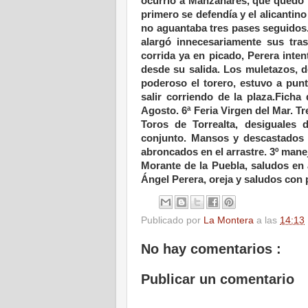
ocurrió a Manzanares, que quedó 
primero se defendía y el alicantin
no aguantaba tres pases seguidos
alargó innecesariamente sus tras
corrida ya en picado, Perera inten
desde su salida. Los muletazos, d
poderoso el torero, estuvo a punt
salir corriendo de la plaza.Ficha
Agosto. 6ª Feria Virgen del Mar. Tr
Toros de Torrealta, desiguales
conjunto. Mansos y descastados y 
abroncados en el arrastre. 3º man
Morante de la Puebla, saludos e
Ángel Perera, oreja y saludos con p
Publicado por
La Montera
a las
14:13
No hay comentarios :
Publicar un comentario