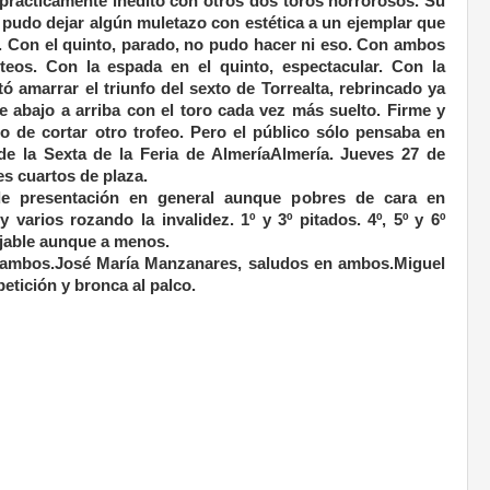
prácticamente inédito con otros dos toros horrorosos. Su
o pudo dejar algún muletazo con estética a un ejemplar que
. Con el quinto, parado, no pudo hacer ni eso. Con ambos
teos. Con la espada en el quinto, espectacular. Con la
tó amarrar el triunfo del sexto de Torrealta, rebrincado ya
e abajo a arriba con el toro cada vez más suelto. Firme y
o de cortar otro trofeo. Pero el público sólo pensaba en
 de la Sexta de la Feria de AlmeríaAlmería. Jueves 27 de
es cuartos de plaza.
 de presentación en general aunque pobres de cara en
varios rozando la invalidez. 1º y 3º pitados. 4º, 5º y 6º
ejable aunque a menos.
n ambos.José María Manzanares, saludos en ambos.Miguel
etición y bronca al palco.