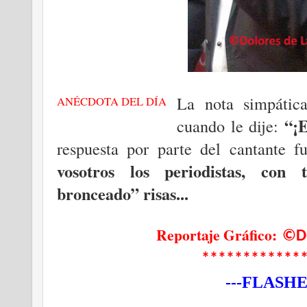
La nota simpáti
ANÉCDOTA DEL DÍA
“¡E
cuando
le dije:
respuesta por parte del cantante 
vosotros los periodistas, con 
bronceado” risas...
Reportaje Gráfico:
©Do
************
---FLASHE