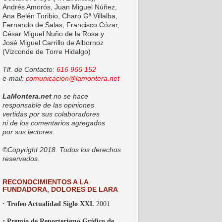
Andrés Amorós, Juan Miguel Núñez,
Ana Belén Toribio, Charo Gª Villalba,
Fernando de Salas, Francisco Cózar,
César Miguel Nuño de la Rosa y
José Miguel Carrillo de Albornoz
(Vizconde de Torre Hidalgo)
Tlf. de Contacto:
616 966 152
e-mail:
comunicacion@lamontera.net
LaMontera.net
no se hace
responsable de las opiniones
vertidas por sus colaboradores
ni de los comentarios agregados
por sus lectores.
©Copyright 2018. Todos los derechos
reservados.
RECONOCIMIENTOS A LA
FUNDADORA, DOLORES DE LARA
· Trofeo Actualidad Siglo XXI.
2001
·
Premio de Reporterismo Gráfico de