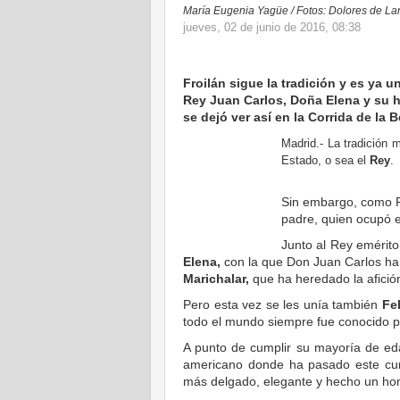
María Eugenia Yagüe / Fotos: Dolores de Lar
jueves, 02 de junio de 2016, 08:38
Froilán sigue la tradición y es ya u
Rey Juan Carlos, Doña Elena y su h
se dejó ver así en la Corrida de la 
Madrid.- La tradición 
Estado, o sea el
Rey
.
Sin embargo, como Fe
padre, quien ocupó e
Junto al Rey emérito
Elena,
con la que Don Juan Carlos ha
Marichalar,
que ha heredado la afición
Pero esta vez se les unía también
Fe
todo el mundo siempre fue conocido 
A punto de cumplir su mayoría de edad
americano donde ha pasado este curs
más delgado, elegante y hecho un ho