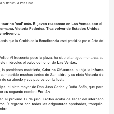
a / Fuente: La Voz Libre
n taurino 'real' más. El joven reaparece en Las Ventas con el
ermana, Victoria Federica. Tras volver de Estados Unidos,
Beneficencia.
manda que la Corrida de la
Beneficencia
esté presidida por el Jefe del
lipe VI frecuenta poco la plaza, ha sido el antiguo monarca, su
ste miércoles el palco de honor de
Las Ventas.
, la presidenta madrileña,
Cristina Cifuentes
, su hija la
infanta
 compartido muchas tardes de San Isidro, y su nieta
Victoria de
 de su abuelo y sus padres por la fiesta.
lipe
, el nieto mayor de Don Juan Carlos y Doña Sofía, que para
por su segundo nombre,
Froilán
.
 el próximo 17 de julio, Froilán acaba de llegar del internado
o. Y regresa con todas las asignaturas aprobadas, tranquilo,
mbre.