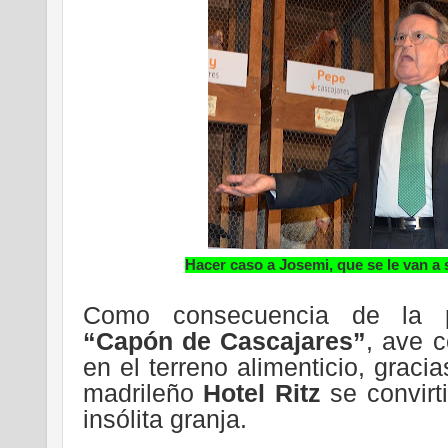
Hacer caso a Josemi, que se le van a s
Como consecuencia de la p
“Capón de Cascajares”
, ave 
en el terreno alimenticio, gracia
madrileño
Hotel Ritz
se convirt
insólita granja.