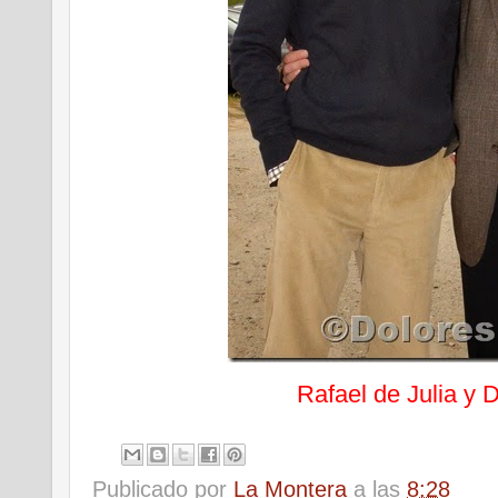
Rafael de Julia y D
Publicado por
La Montera
a las
8:28