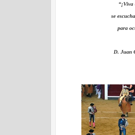
“¡Viva
se escuch
para oc
D. Juan C