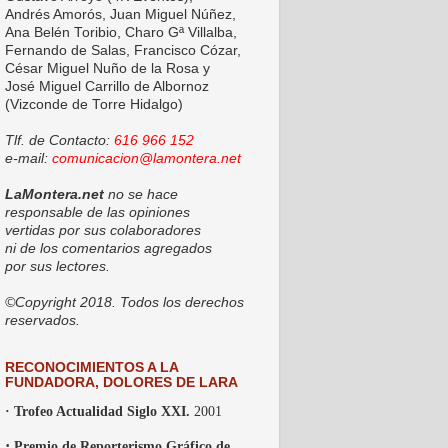
Andrés Amorós, Juan Miguel Núñez,
Ana Belén Toribio, Charo Gª Villalba,
Fernando de Salas, Francisco Cózar,
César Miguel Nuño de la Rosa y
José Miguel Carrillo de Albornoz
(Vizconde de Torre Hidalgo)
Tlf. de Contacto:
616 966 152
e-mail:
comunicacion@lamontera.net
LaMontera.net
no se hace
responsable de las opiniones
vertidas por sus colaboradores
ni de los comentarios agregados
por sus lectores.
©Copyright 2018. Todos los derechos
reservados.
RECONOCIMIENTOS A LA
FUNDADORA, DOLORES DE LARA
· Trofeo Actualidad Siglo XXI.
2001
·
Premio de Reporterismo Gráfico de