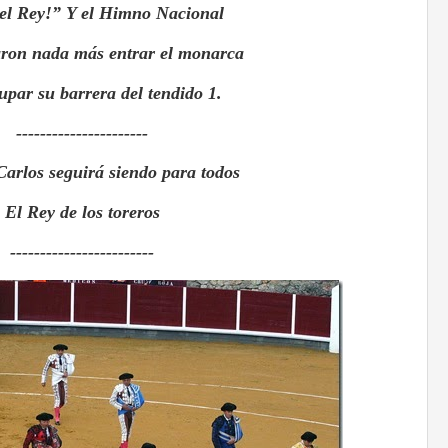
 el Rey!” Y el Himno Nacional
aron nada más entrar el monarca
upar su barrera del tendido 1.
----------------------
arlos seguirá siendo para todos
El Rey de los toreros
------------------------