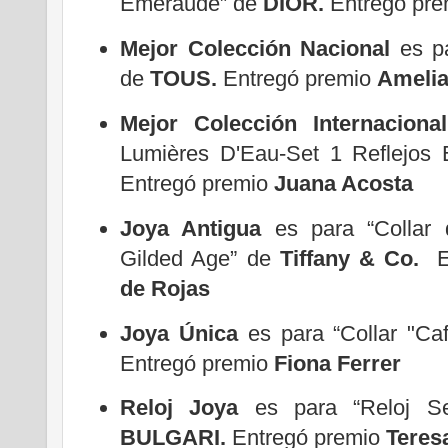
Émeraude” de
DIOR.
Entregó pr
Mejor Colección Nacional
es pa
de
TOUS.
Entregó premio
Ameli
Mejor Colección Internacional
Lumières D'Eau-Set 1 Reflejos
Entregó premio
Juana Acosta
Joya Antigua
es para “Collar 
Gilded Age” de
Tiffany & Co.
En
de Rojas
Joya Única
es para “Collar "Ca
Entregó premio
Fiona Ferrer
Reloj Joya
es para “Reloj Se
BULGARI.
Entregó premio
Teres