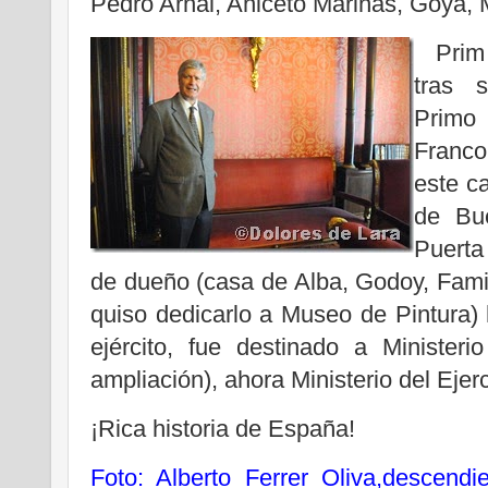
Pedro Arnal, Aniceto Marinas, Goya, 
Prim (
tras s
Primo
Franco
este ca
de Bu
Puerta
de dueño (casa de Alba, Godoy, Fami
quiso dedicarlo a Museo de Pintura)
ejército, fue destinado a Minister
ampliación), ahora Ministerio del Ejerc
¡Rica historia de España!
Foto: Alberto Ferrer Oliva,descend