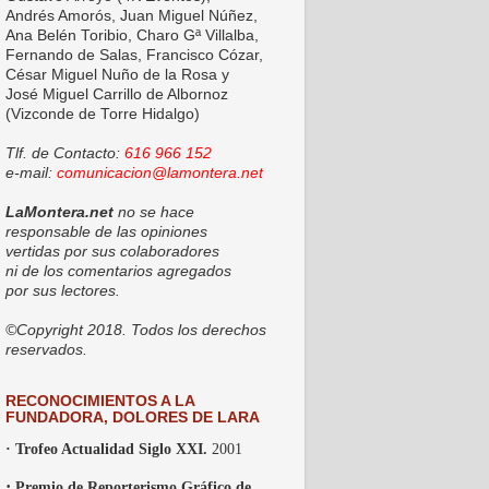
Andrés Amorós, Juan Miguel Núñez,
Ana Belén Toribio, Charo Gª Villalba,
Fernando de Salas, Francisco Cózar,
César Miguel Nuño de la Rosa y
José Miguel Carrillo de Albornoz
(Vizconde de Torre Hidalgo)
Tlf. de Contacto:
616 966 152
e-mail:
comunicacion@lamontera.net
LaMontera.net
no se hace
responsable de las opiniones
vertidas por sus colaboradores
ni de los comentarios agregados
por sus lectores.
©Copyright 2018. Todos los derechos
reservados.
RECONOCIMIENTOS A LA
FUNDADORA, DOLORES DE LARA
· Trofeo Actualidad Siglo XXI.
2001
·
Premio de Reporterismo Gráfico de