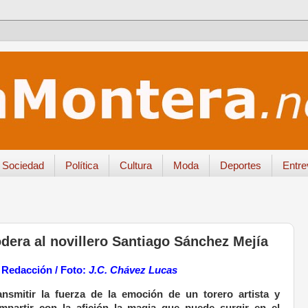
Sociedad
Política
Cultura
Moda
Deportes
Entre
era al novillero Santiago Sánchez Mejía
 Redacción / Foto:
J.C. Chávez Lucas
ansmitir la fuerza de la emoción de un torero artista y
mpartir con la afición la magia que puede surgir en el