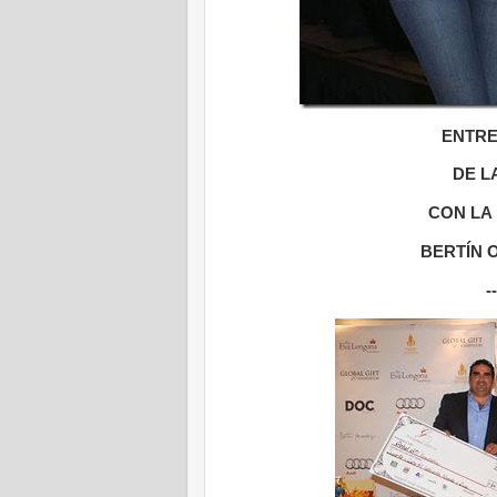
ENTRE
DE L
CON LA
BERTÍN 
--