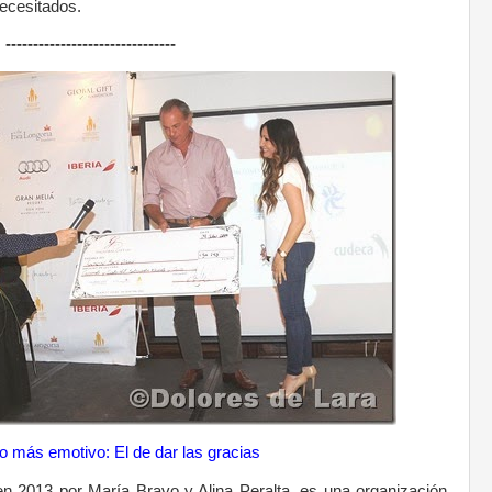
ecesitados.
-------------------------------
 más emotivo: El de dar las gracias
n 2013 por María Bravo y Alina Peralta, es una organización