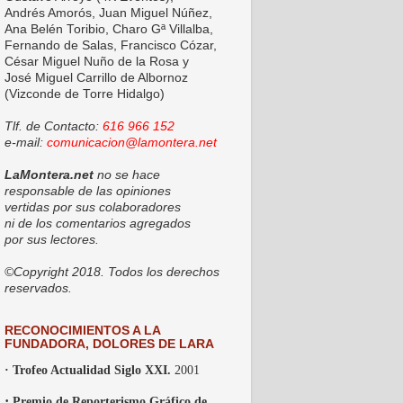
Andrés Amorós, Juan Miguel Núñez,
Ana Belén Toribio, Charo Gª Villalba,
Fernando de Salas, Francisco Cózar,
César Miguel Nuño de la Rosa y
José Miguel Carrillo de Albornoz
(Vizconde de Torre Hidalgo)
Tlf. de Contacto:
616 966 152
e-mail:
comunicacion@lamontera.net
LaMontera.net
no se hace
responsable de las opiniones
vertidas por sus colaboradores
ni de los comentarios agregados
por sus lectores.
©Copyright 2018. Todos los derechos
reservados.
RECONOCIMIENTOS A LA
FUNDADORA, DOLORES DE LARA
· Trofeo Actualidad Siglo XXI.
2001
·
Premio de Reporterismo Gráfico de