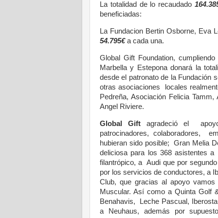
La totalidad de lo recaudado
164.38
beneficiadas:
La Fundacion Bertin Osborne, Eva Lo
54.795€
a cada una.
Global Gift Foundation, cumpliend
Marbella y Estepona donará la tot
desde el patronato de la Fundación 
otras asociaciones locales realmen
Pedreña, Asociación Felicia Tamm, 
Angel Riviere.
Global Gift
agradeció el apoyo 
patrocinadores, colaboradores, em
hubieran sido posible; Gran Melia 
deliciosa para los 368 asistentes 
filantrópico, a Audi que por segundo 
por los servicios de conductores, a I
Club, que gracias al apoyo vamos a
Muscular. Así como a Quinta Golf 
Benahavis, Leche Pascual, Iberostar
a Neuhaus, además por supuesto