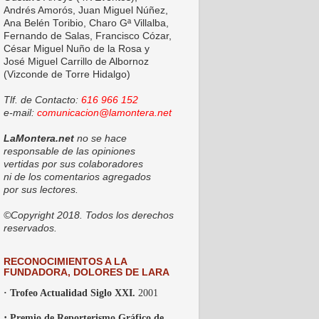
Andrés Amorós, Juan Miguel Núñez,
Ana Belén Toribio, Charo Gª Villalba,
Fernando de Salas, Francisco Cózar,
César Miguel Nuño de la Rosa y
José Miguel Carrillo de Albornoz
(Vizconde de Torre Hidalgo)
Tlf. de Contacto:
616 966 152
e-mail:
comunicacion@lamontera.net
LaMontera.net
no se hace
responsable de las opiniones
vertidas por sus colaboradores
ni de los comentarios agregados
por sus lectores.
©Copyright 2018. Todos los derechos
reservados.
RECONOCIMIENTOS A LA
FUNDADORA, DOLORES DE LARA
· Trofeo Actualidad Siglo XXI.
2001
·
Premio de Reporterismo Gráfico de