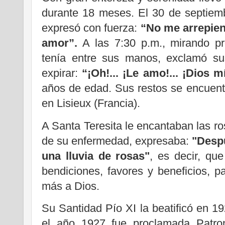
durante 18 meses. El 30 de septiemb
expresó con fuerza:
“No me arrepien
amor”.
A las 7:30 p.m., mirando pr
tenía entre sus manos, exclamó su
expirar:
“¡Oh!... ¡Le amo!... ¡Dios
años de edad. Sus restos se encuent
en Lisieux (Francia).
A Santa Teresita le encantaban las r
de su enfermedad, expresaba:
"Despu
una lluvia de rosas"
, es decir, que
bendiciones, favores y beneficios, 
más a Dios.
Su Santidad Pío XI la beatificó en 1
el año 1927 fue proclamada Patron