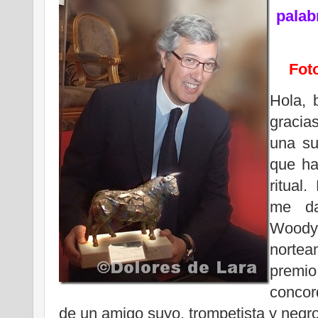
palab
Fot
Hola, 
gracia
una su
que ha
ritual
me da
Woody 
nortea
premio
concor
de un amigo suyo, trompetista y negr