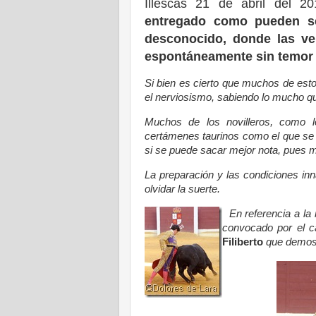
Illescas 21 de abril del 20
entregado como pueden se
desconocido, donde las ve
espontáneamente sin temor a 
Si bien es cierto que muchos de esto
el nerviosismo, sabiendo lo mucho que
Muchos de los novilleros, como l
certámenes taurinos como el que se 
si se puede sacar mejor nota, pues m
La preparación y las condiciones inn
olvidar la suerte.
En referencia a la 
convocado por el ca
Filiberto
que demost