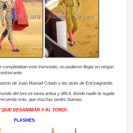
e completaban este triunvirato, no pudieron llegar en ningún
ontrincante.
 fueron de
Juan Manuel Criado
y las otras de
Encinagrande
.
mundo del toro es tarea ardua y difícil, donde nadie te regala
e recuerda más, que muchas tardes buenas.
Y QUE DESANIMAR Y AL TORO!
FLASHES