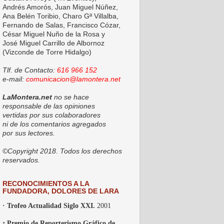
Andrés Amorós, Juan Miguel Núñez,
Ana Belén Toribio, Charo Gª Villalba,
Fernando de Salas, Francisco Cózar,
César Miguel Nuño de la Rosa y
José Miguel Carrillo de Albornoz
(Vizconde de Torre Hidalgo)
Tlf. de Contacto:
616 966 152
e-mail:
comunicacion@lamontera.net
LaMontera.net
no se hace
responsable de las opiniones
vertidas por sus colaboradores
ni de los comentarios agregados
por sus lectores.
©Copyright 2018. Todos los derechos
reservados.
RECONOCIMIENTOS A LA
FUNDADORA, DOLORES DE LARA
· Trofeo Actualidad Siglo XXI.
2001
·
Premio de Reporterismo Gráfico de