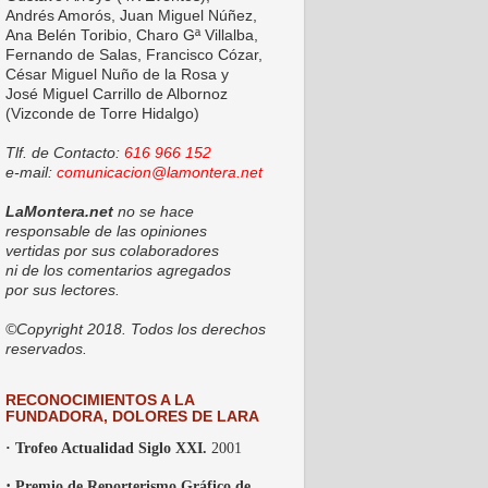
Andrés Amorós, Juan Miguel Núñez,
Ana Belén Toribio, Charo Gª Villalba,
Fernando de Salas, Francisco Cózar,
César Miguel Nuño de la Rosa y
José Miguel Carrillo de Albornoz
(Vizconde de Torre Hidalgo)
Tlf. de Contacto:
616 966 152
e-mail:
comunicacion@lamontera.net
LaMontera.net
no se hace
responsable de las opiniones
vertidas por sus colaboradores
ni de los comentarios agregados
por sus lectores.
©Copyright 2018. Todos los derechos
reservados.
RECONOCIMIENTOS A LA
FUNDADORA, DOLORES DE LARA
· Trofeo Actualidad Siglo XXI.
2001
·
Premio de Reporterismo Gráfico de