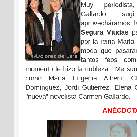
Muy periodista
Gallardo sug
aprovecháramos 
Segura
Viudas
pa
por la reina María 
modo que pasaran
tantos feos co
momento le hizo la nobleza. Me sum
como María Eugenia Alberti, C
Domínguez, Jordi Gutiérrez, Elena C
"nueva" novelista Carmen Gallardo.
ANÉCDO