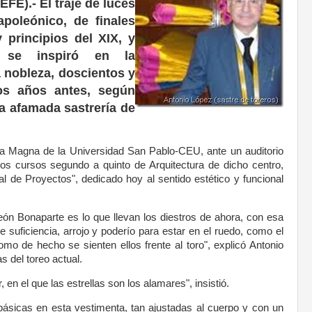
EFE).- El traje de luces
poleónico, de finales
y principios del XIX, y
te se inspiró en la
a nobleza, doscientos y
tos años antes, según
la afamada sastrería de
la Magna de la Universidad San Pablo-CEU, ante un auditorio
s cursos segundo a quinto de Arquitectura de dicho centro,
al de Proyectos", dedicado hoy al sentido estético y funcional
eón Bonaparte es lo que llevan los diestros de ahora, con esa
 de suficiencia, arrojo y poderío para estar en el ruedo, como el
omo de hecho se sienten ellos frente al toro", explicó Antonio
s del toreo actual.
 en el que las estrellas son los alamares", insistió.
s básicas en esta vestimenta, tan ajustadas al cuerpo y con un