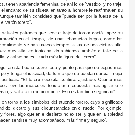
, tienen apariencia femenina, de ahí lo de "vestido" y no traje,
el encanto de su silueta, en tanto al hombre le reafirma en su
Aunque también consideró que "puede ser por la fuerza de la
el varón torero".
 actuales patrones que tiene el traje de torear contó López su
formación en el tiempo, "de unas chaquetas largas, como las
ormalmente se han usado siempre, a las de una cintura alta,
ez más alta, en tanto ha ido subiendo también el talle de la
lla, y así se ha estilizado más la figura del torero".
eguilla está hecha sobre raso y punto para que se pegue más
rpo y tenga elasticidad, de forma que se puedan sortear mejor
bestidas. "El torero necesita sentirse ajustado. Cuanto más
dos lleve los músculos, tendrá una respuesta más ágil ante lo
isto, y saltará como un muelle. Eso es también seguridad".
 en torno a los símbolos del atuendo torero, cuyo significado
d del diestro y sus circunstancias en el ruedo. Por ejemplo,
flores, algo que en el desierto no existe, y que en la soledad
e hacen sentirse muy acompañado, más firme y seguro".