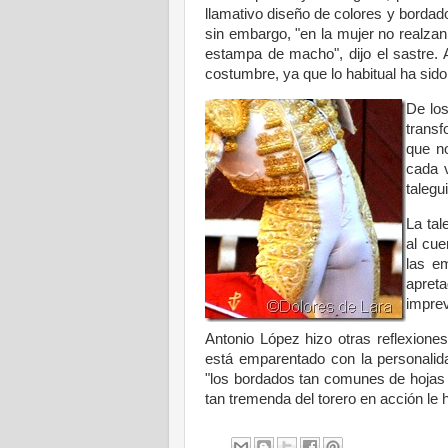
llamativo diseño de colores y bordados
sin embargo, "en la mujer no realzan 
estampa de macho", dijo el sastre. 
costumbre, ya que lo habitual ha sido 
De los
trans
que n
cada v
talegui
La tal
al cue
las em
apreta
imprev
Antonio López hizo otras reflexiones
está emparentado con la personalida
"los bordados tan comunes de hojas y 
tan tremenda del torero en acción l