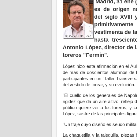
Madrid, 31 ene (
es de origen na
del siglo XVIII 
primitivamen
vestimenta de l
hasta trescien
Antonio López, director de 
toreros "Fermín".
López hizo esta afirmación en el Au
de más de doscientos alumnos de lo
participantes en un "Taller Transvers
del vestido de torear, y su evolución.
"El cuello de los generales de Napol
rigidez que da un aire altivo, reflejo
público quiere ver a los toreros, y c
López, sastre de las principales figura
"Un traje cuyo diseño es seudo militar,
La chaquetilla y la taleguilla, pieza