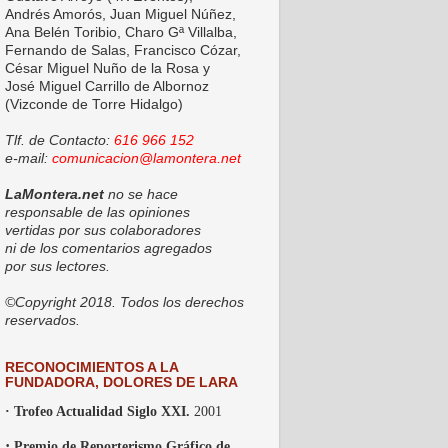
Andrés Amorós, Juan Miguel Núñez,
Ana Belén Toribio, Charo Gª Villalba,
Fernando de Salas, Francisco Cózar,
César Miguel Nuño de la Rosa y
José Miguel Carrillo de Albornoz
(Vizconde de Torre Hidalgo)
Tlf. de Contacto:
616 966 152
e-mail:
comunicacion@lamontera.net
LaMontera.net
no se hace
responsable de las opiniones
vertidas por sus colaboradores
ni de los comentarios agregados
por sus lectores.
©Copyright 2018. Todos los derechos
reservados.
RECONOCIMIENTOS A LA
FUNDADORA, DOLORES DE LARA
· Trofeo Actualidad Siglo XXI.
2001
·
Premio de Reporterismo Gráfico de